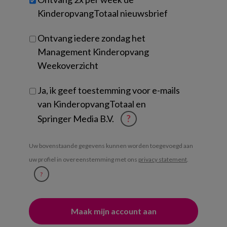
je?
KinderopvangTotaal nieuwsbrief
Ontvang iedere zondag het
Management Kinderopvang
Weekoverzicht
Ja, ik geef toestemming voor e-mails
van KinderopvangTotaal en
Springer Media B.V.
?
Uw bovenstaande gegevens kunnen worden toegevoegd aan
uw profiel in overeenstemming met ons
privacy statement
.
?