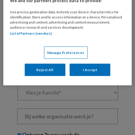
We and our partners process data to provide:
artikelen gratis per maand
Use precise geolocation data. Actively scan device characteristics for
Al een account of abonnement?
Log dan in
identification. Store and/or access information on a device. Personalised
advertising and content, advertising and content measurement,
audience research and services development.
List of Partners (vendors)
Wat
is
je
Manage Preferences
e-
Kies
mailadres?
je
Reject All
I Accept
*
*
wachtwoord*
*
Kies
je
functie
*
Bij
welke
organisatie
werk
Untitled
Ontvang 2x per week de