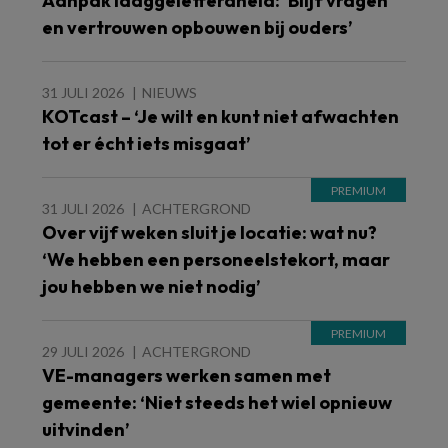
Aanpak laaggeletterdheid: ‘Blijf vragen
en vertrouwen opbouwen bij ouders’
31 JULI 2026
NIEUWS
KOTcast – ‘Je wilt en kunt niet afwachten
tot er écht iets misgaat’
31 JULI 2026
ACHTERGROND
Over vijf weken sluit je locatie: wat nu?
‘We hebben een personeelstekort, maar
jou hebben we niet nodig’
29 JULI 2026
ACHTERGROND
VE-managers werken samen met
gemeente: ‘Niet steeds het wiel opnieuw
uitvinden’