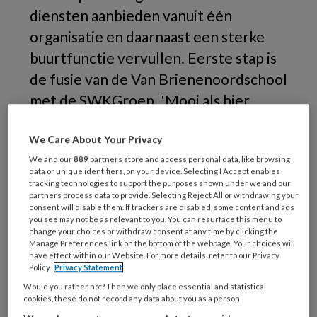
diensten aanbieden vanuit één
organisatie en daarnaast een sterke
buurtfunctie vervullen. Eerste stap is
de fusie van de Van Brienenoordschool
met de SWKGroep. 'Mooi als hier
straks op woensdagmiddag opa's met
We Care About Your Privacy
hun kleinkinderen komen schaken.'
We and our
889
partners store and access personal data, like browsing
data or unique identifiers, on your device. Selecting I Accept enables
Toen
tracking technologies to support the purposes shown under we and our
partners process data to provide. Selecting Reject All or withdrawing your
consent will disable them. If trackers are disabled, some content and ads
you see may not be as relevant to you. You can resurface this menu to
change your choices or withdraw consent at any time by clicking the
REGISTREREN
Manage Preferences link on the bottom of the webpage. Your choices will
have effect within our Website. For more details, refer to our Privacy
Policy.
Privacy Statement
Wil je dit artikel lezen?
Would you rather not? Then we only place essential and statistical
cookies, these do not record any data about you as a person
Maak gratis een account aan en lees 2