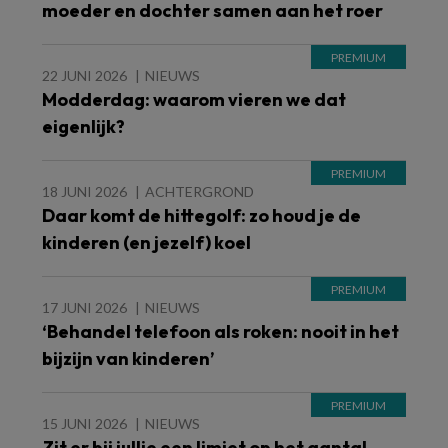
moeder en dochter samen aan het roer
22 JUNI 2026
NIEUWS
Modderdag: waarom vieren we dat
eigenlijk?
18 JUNI 2026
ACHTERGROND
Daar komt de hittegolf: zo houd je de
kinderen (en jezelf) koel
17 JUNI 2026
NIEUWS
‘Behandel telefoon als roken: nooit in het
bijzijn van kinderen’
15 JUNI 2026
NIEUWS
Zit er bij jullie een limiet op het aantal