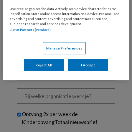
Al een account of abonnement?
Log dan in
Use precise geolocation data. Actively scan device characteristics for
identification. Store and/or access information on a device. Personalised
Wat
advertising and content, advertising and content measurement,
is
audience research and services development.
List of Partners (vendors)
je
e-
Kies
mailadres?
je
Manage Preferences
*
*
wachtwoord*
*
Kies
Reject All
I Accept
je
functie
*
Bij
welke
organisatie
werk
Untitled
Ontvang 2x per week de
je?
KinderopvangTotaal nieuwsbrief