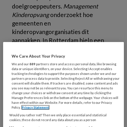
doelgroeppeuters.
Management
Kinderopvang
onderzoekt hoe
gemeenten en
kinderopvangorganisaties dit
aanpakken. In Rotterdam hielp een
lange voorbereidingstijd. Maar door de
We Care About Your Privacy
coronacrisis kan de boel weleens op
We and our
889
partners store and access personal data, like browsing
losse schroeven komen te staan.
data or unique identifiers, on your device. Selecting I Accept enables
tracking technologies to support the purposes shown under we and our
Net
partners process data to provide. Selecting Reject All or withdrawing your
consent will disable them. If trackers are disabled, some content and ads
you see may not be as relevant to you. You can resurface this menu to
change your choices or withdraw consent at any time by clicking the
Manage Preferences link on the bottom of the webpage. Your choices will
have effect within our Website. For more details, refer to our Privacy
REGISTREREN
Policy.
Privacy Statement
Would you rather not? Then we only place essential and statistical
Wil je dit artikel lezen?
cookies, these do not record any data about you as a person