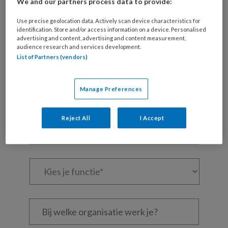
We and our partners process data to provide:
Maak gratis een account aan en lees 2
artikelen gratis per maand
Use precise geolocation data. Actively scan device characteristics for
identification. Store and/or access information on a device. Personalised
advertising and content, advertising and content measurement,
Al een account of abonnement?
Log dan in
audience research and services development.
List of Partners (vendors)
Wat
is
Manage Preferences
je
e-
Kies
Reject All
I Accept
mailadres?
je
*
*
wachtwoord*
*
Kies
je
functie
*
Bij
welke
organisatie