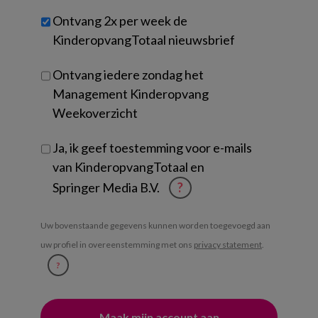
werk
Untitled
Ontvang 2x per week de
je?
KinderopvangTotaal nieuwsbrief
Ontvang iedere zondag het
Management Kinderopvang
Weekoverzicht
Ja, ik geef toestemming voor e-mails
van KinderopvangTotaal en
Springer Media B.V.
?
Uw bovenstaande gegevens kunnen worden toegevoegd aan
uw profiel in overeenstemming met ons
privacy statement
.
?