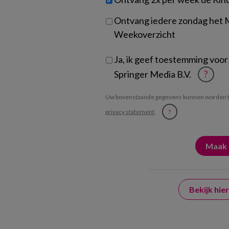
je?
Ontvang iedere zondag het
Weekoverzicht
Ja, ik geef toestemming voor
Springer Media B.V.
?
Uw bovenstaande gegevens kunnen worden t
privacy statement
.
?
Bekijk hi