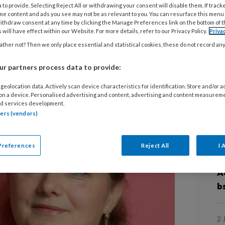
ger van Kinderopvang Hiep Hooi in
 to provide. Selecting Reject All or withdrawing your consent will disable them. If track
me content and ads you see may not be as relevant to you. You can resurface this menu
inderopvang met twee 0-3 groepen,
ithdraw consent at any time by clicking the Manage Preferences link on the bottom of 
 will have effect within our Website. For more details, refer to our Privacy Policy.
Priva
en 2 bso-groepen. ‘We zijn hier zo
ther not? Then we only place essential and statistical cookies, these do not record an
en voor de kinderen fijn, maar ook voor
r partners process data to provide:
geolocation data. Actively scan device characteristics for identification. Store and/or 
 on a device. Personalised advertising and content, advertising and content measurem
d services development.
tners (vendors)
L
Preferences
Reject All
I 
5
A
b
2 