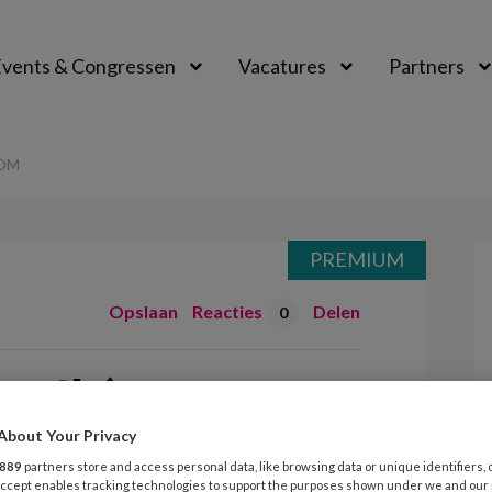
vents & Congressen
Vacatures
Partners
aal
OOM
PREMIUM
Opslaan
Reacties
Delen
0
orothé
About Your Privacy
889
partners store and access personal data, like browsing data or unique identifiers, 
 Accept enables tracking technologies to support the purposes shown under we and our