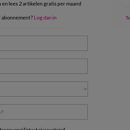
en lees 2 artikelen gratis per maand
of abonnement?
Log dan in
T
deropvangTotaal nieuwsbrief