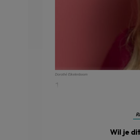
Dorothé Eikelenboom
1
R
Wil je di