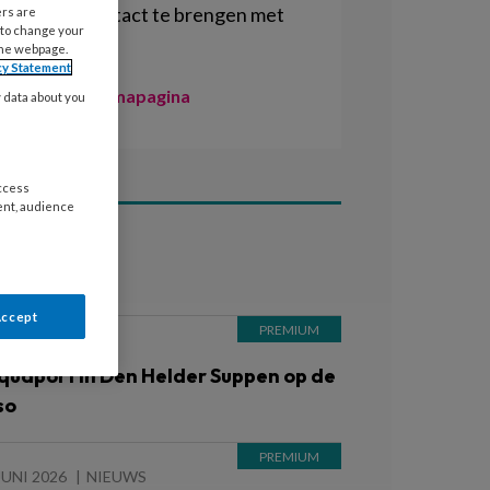
weer in contact te brengen met
ers are
 to change your
de natuur.
the webpage.
cy Statement
Naar de themapagina
y data about you
access
ent, audience
ees ook
Accept
 AUGUSTUS 2026
quaport in Den Helder Suppen op de
so
JUNI 2026
NIEUWS