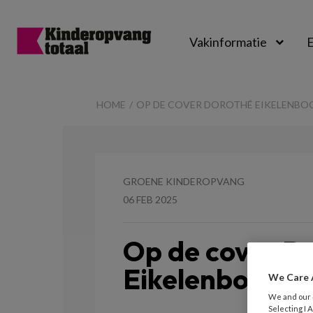
Vakinformatie
E
Kinderopvangtot
HOME
OP DE COVER DOROTHÉ EIKELENB
GROENE KINDEROPVANG
06 FEB 2025
Op de cover D
Eikelenboom
We Care 
We and our
Selecting I