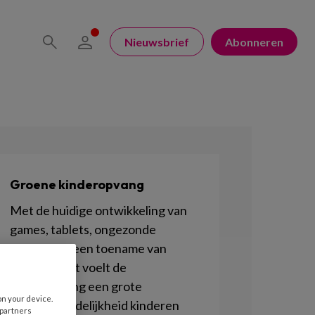
Nieuwsbrief
Abonneren
Groene kinderopvang
Met de huidige ontwikkeling van
games, tablets, ongezonde
voeding en een toename van
overgewicht voelt de
kinderopvang een grote
on your device.
verantwoordelijkheid kinderen
 partners