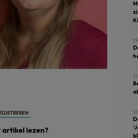
M
z
K
29
D
h
21
B
a
10
EGISTREREN
D
‘
t artikel lezen?
b