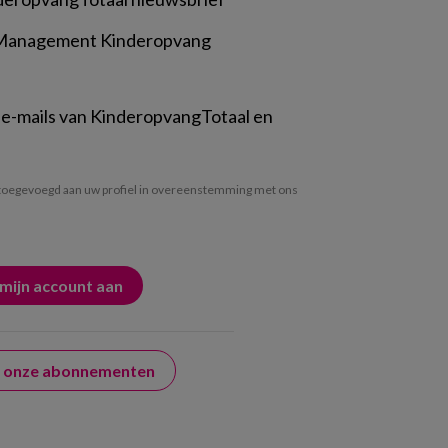
 Management Kinderopvang
 e-mails van KinderopvangTotaal en
oegevoegd aan uw profiel in overeenstemming met ons
er onze abonnementen