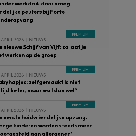
inder werkdruk door vroeg
indelijke peuters bij Forte
inderopvang
 APRIL 2026
NIEUWS
e nieuwe Schijf van Vijf: zo laat je
et werken op de groep
 APRIL 2026
NIEUWS
abyhapjes: zelfgemaakt is niet
ltijd beter, maar wat dan wel?
 APRIL 2026
NIEUWS
e eerste huidvriendelijke opvang:
Jonge kinderen worden steeds meer
lootgesteld aan allergenen’