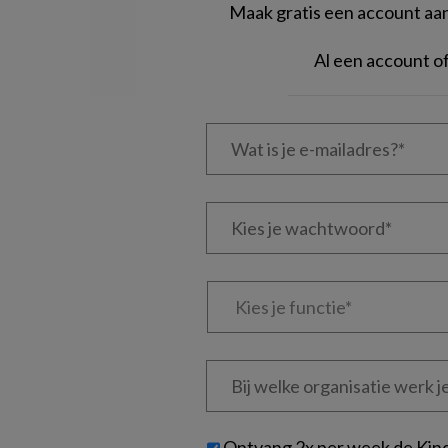
Maak gratis een account aan 
Al een account 
Wat
is
je
e-
Kies
mailadres?
je
*
*
wachtwoord*
*
Kies
je
functie
*
Bij
welke
organisatie
werk
Untitled
Ontvang 2x per week de Kin