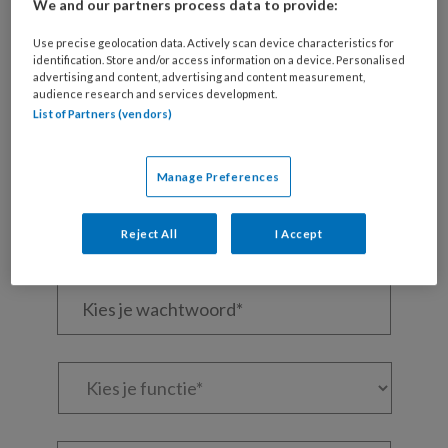
We and our partners process data to provide:
Wil je dit artikel lezen?
Use precise geolocation data. Actively scan device characteristics for
identification. Store and/or access information on a device. Personalised
Maak gratis een account aan en lees 2
advertising and content, advertising and content measurement,
artikelen gratis per maand
audience research and services development.
List of Partners (vendors)
Al een account of abonnement?
Log dan in
Manage Preferences
Wat
is
Reject All
I Accept
je
e-
Kies
mailadres?
je
*
*
wachtwoord*
*
Kies
je
functie
*
Bij