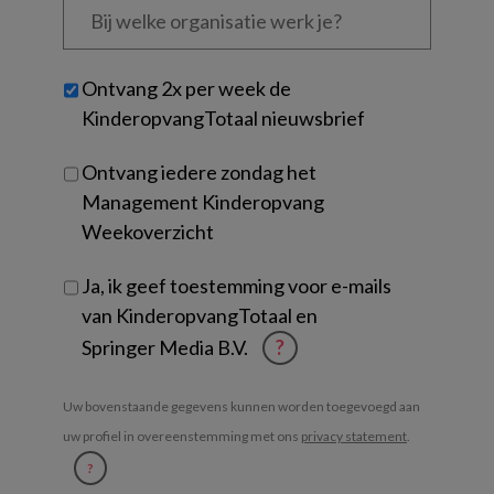
welke
organisatie
werk
Untitled
Ontvang 2x per week de
je?
KinderopvangTotaal nieuwsbrief
Ontvang iedere zondag het
Management Kinderopvang
Weekoverzicht
Ja, ik geef toestemming voor e-mails
van KinderopvangTotaal en
Springer Media B.V.
?
Uw bovenstaande gegevens kunnen worden toegevoegd aan
uw profiel in overeenstemming met ons
privacy statement
.
?