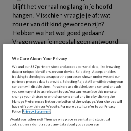
blijft het verhaal nog lang in je hoofd
hangen. Misschien vraag je je af: wat
zou er van dit kind geworden zijn?
Hebben we het wel goed gedaan?
Vragen waar je meestal geen antwoord
op krijgt. Deze serie gaat over dat
soort kinderen. In dit nummer: het
We Care About Your Privacy
verhaal van Fareed (niet zijn echte
We and our
887
partners store and access personal data, like browsing
data or unique identifiers, on your device. Selecting I Accept enables
naam).
tracking technologies to support the purposes shown under we and our
partners process data to provide. Selecting Reject All or withdrawing your
consent will disable them. If trackers are disabled, some content and ads
you see may not be as relevant to you. You can resurface this menu to
Over
change your choices or withdraw consent at any time by clicking the
Manage Preferences link on the bottom of the webpage. Your choices will
have effect within our Website. For more details, refer to our Privacy
Policy.
Privacy Statement
Would you rather not? Then we only place essential and statistical
REGISTREREN
cookies, these do not record any data about you as a person