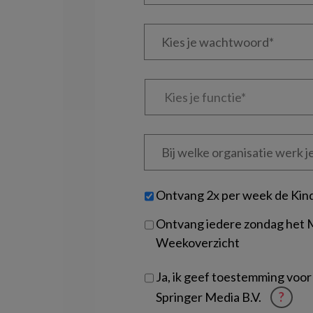
e-
Kies
mailadres?
je
*
*
wachtwoord*
*
Kies
je
functie
*
Bij
welke
organisatie
werk
Untitled
Ontvang 2x per week de Kin
je?
Ontvang iedere zondag het
Weekoverzicht
Ja, ik geef toestemming voor
Springer Media B.V.
?