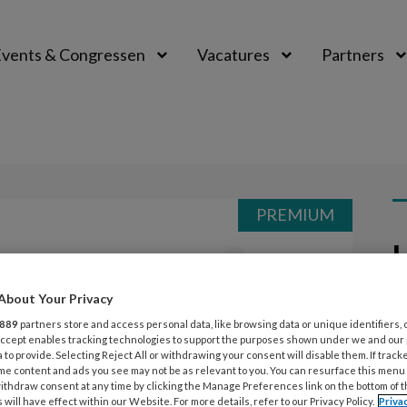
vents & Congressen
Vacatures
Partners
aal
PREMIUM
L
Opslaan
Reacties
Delen
0
About Your Privacy
7
K
889
partners store and access personal data, like browsing data or unique identifiers, 
 Accept enables tracking technologies to support the purposes shown under we and our
k
 to provide. Selecting Reject All or withdrawing your consent will disable them. If track
ee
me content and ads you see may not be as relevant to you. You can resurface this menu
nagers over hun locaties, hun team
ithdraw consent at any time by clicking the Manage Preferences link on the bottom of 
 will have effect within our Website. For more details, refer to our Privacy Policy.
Priva