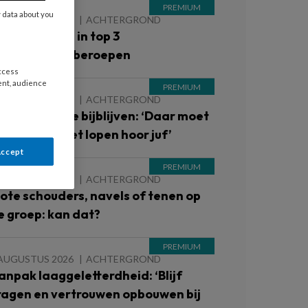
y data about you
 AUGUSTUS 2026
ACHTERGROND
inderopvang in top 3
iekteverzuimberoepen
access
ent, audience
 AUGUSTUS 2026
ACHTERGROND
inderen die je bijblijven: ‘Daar moet
e ’s avonds niet lopen hoor juf’
Accept
 AUGUSTUS 2026
ACHTERGROND
lote schouders, navels of tenen op
e groep: kan dat?
 AUGUSTUS 2026
ACHTERGROND
anpak laaggeletterdheid: ‘Blijf
ragen en vertrouwen opbouwen bij