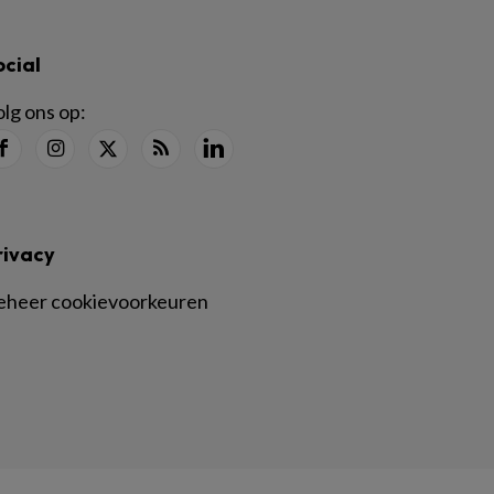
ocial
lg ons op:
rivacy
eheer cookievoorkeuren