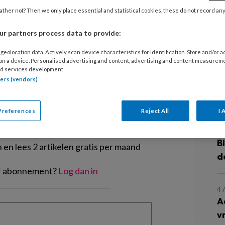
 Kroon is locatiemanager bij
ther not? Then we only place essential and statistical cookies, these do not record an
eft in Amstelveen en Amsterdam. Haar
7
K
t vier verticale groepen.
r partners process data to provide:
z
geolocation data. Actively scan device characteristics for identification. Store and/or 
 on a device. Personalised advertising and content, advertising and content measurem
d services development.
6
tners (vendors)
K
j
EGISTREREN
Preferences
Reject All
I 
t artikel lezen?
5
B
en lees 2 artikelen gratis per maand
d
of abonnement?
Log dan in
4
A
v