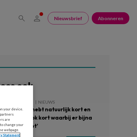
Nieuwsbrief
Abonneren
ees ook
 AUGUSTUS 2026
NIEUWS
OTcast – ‘Je hebt natuurlijk kort en
on your device.
 partners
ort, je hebt ook kort waarbij er bijna
ers are
n bil uitfloept’
 to change your
the webpage.
cy Statement