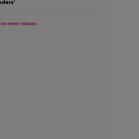
uders’
oon meer nieuws