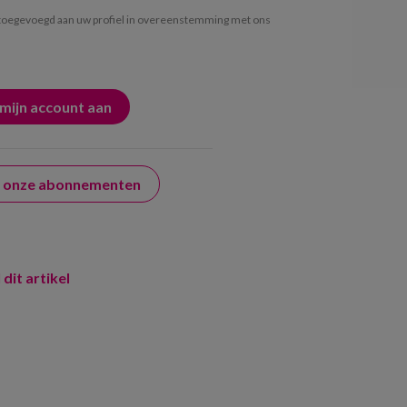
oegevoegd aan uw profiel in overeenstemming met ons
er onze abonnementen
 dit artikel