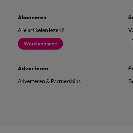
Abonneren
S
Alle artikelen lezen
?
Vo
Word abonnee
Adverteren
P
Adverteren & Partnerships
B