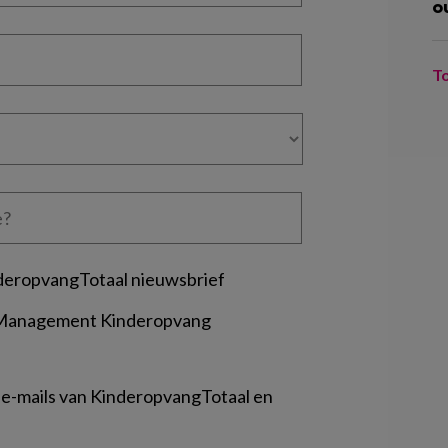
o
T
deropvangTotaal nieuwsbrief
 Management Kinderopvang
 e-mails van KinderopvangTotaal en