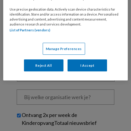
Al een account of abonnement?
Log dan in
Use precise geolocation data. Actively scan device characteristics for
identification. Store and/or access information on a device. Personalised
Wat
advertising and content, advertising and content measurement,
audience research and services development.
is
List of Partners (vendors)
je
e-
Kies
mailadres?
je
Manage Preferences
*
*
wachtwoord*
*
Kies
Reject All
I Accept
je
functie
*
Bij
welke
organisatie
werk
Untitled
Ontvang 2x per week de
je?
KinderopvangTotaal nieuwsbrief