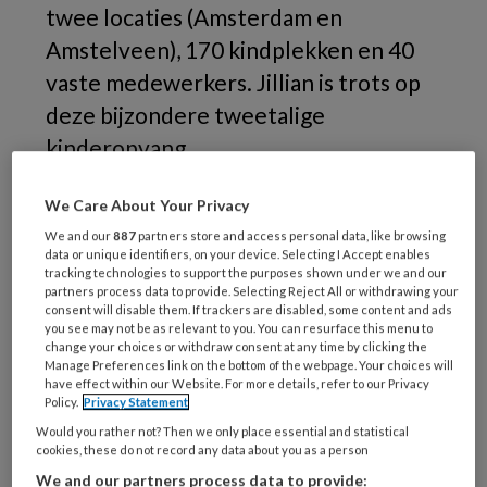
twee locaties (Amsterdam en
Amstelveen), 170 kindplekken en 40
vaste medewerkers. Jillian is trots op
deze bijzondere tweetalige
kinderopvang.
We Care About Your Privacy
Pedagogisch
We and our
887
partners store and access personal data, like browsing
data or unique identifiers, on your device. Selecting I Accept enables
tracking technologies to support the purposes shown under we and our
partners process data to provide. Selecting Reject All or withdrawing your
REGISTREREN
consent will disable them. If trackers are disabled, some content and ads
you see may not be as relevant to you. You can resurface this menu to
change your choices or withdraw consent at any time by clicking the
Wil je dit artikel lezen?
Manage Preferences link on the bottom of the webpage. Your choices will
have effect within our Website. For more details, refer to our Privacy
Policy.
Privacy Statement
Maak gratis een account aan en lees 2
Would you rather not? Then we only place essential and statistical
artikelen gratis per maand
cookies, these do not record any data about you as a person
We and our partners process data to provide: