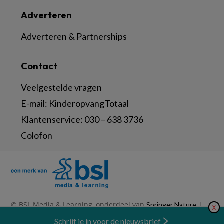
Adverteren
Adverteren & Partnerships
Contact
Veelgestelde vragen
E-mail:
KinderopvangTotaal
Klantenservice:
030 – 638 3736
Colofon
© BSL Media & Learning, onderdeel van
|
Springer Nature
X
|
|
Privacy Statement
Disclaimer
Voorwaarden
Nieuwsbrief
Schrijf je in voor de nieuwsbrief
Abonneren