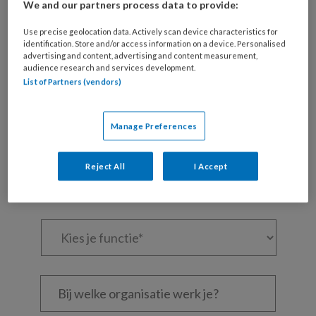
We and our partners process data to provide:
Maak gratis een account aan en lees 2
artikelen gratis per maand
Use precise geolocation data. Actively scan device characteristics for
identification. Store and/or access information on a device. Personalised
advertising and content, advertising and content measurement,
Al een account of abonnement?
Log dan in
audience research and services development.
List of Partners (vendors)
Wat
is
Manage Preferences
je
e-
Kies
Reject All
I Accept
mailadres?
je
*
*
wachtwoord*
*
Kies
je
functie
*
Bij
welke
organisatie