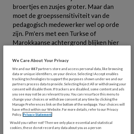
broertjes en zusjes groter. Maar dan
moet de groepssensitiviteit van de
pedagogisch medewerker wel op orde
zijn. Pm'ers met een Turkse of
Marokkaanse achtergrond blijken hier
beter in te zijn dan hun Nederlandse
collega's. Hoogleraar Paul Leseman
We Care About Your Privacy
deed hier onderzoek naar.
We and our
887
partners store and access personal data, like browsing
data or unique identifiers, on your device. Selecting I Accept enables
tracking technologies to support the purposes shown under we and our
Opeens
partners process data to provide. Selecting Reject All or withdrawing your
consent will disable them. If trackers are disabled, some content and ads
you see may not be as relevant to you. You can resurface this menu to
change your choices or withdraw consent at any time by clicking the
Manage Preferences link on the bottom of the webpage. Your choices will
have effect within our Website. For more details, refer to our Privacy
REGISTREREN
Policy.
Privacy Statement
Would you rather not? Then we only place essential and statistical
Wil je dit artikel lezen?
cookies, these do not record any data about you as a person