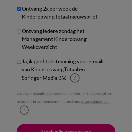
werk
Untitled
Ontvang 2x per week de
je?
KinderopvangTotaal nieuwsbrief
Ontvang iedere zondag het
Management Kinderopvang
Weekoverzicht
Ja, ik geef toestemming voor e-mails
van KinderopvangTotaal en
Springer Media B.V.
?
Uw bovenstaande gegevens kunnen worden toegevoegd aan
uw profiel in overeenstemming met ons
privacy statement
.
?