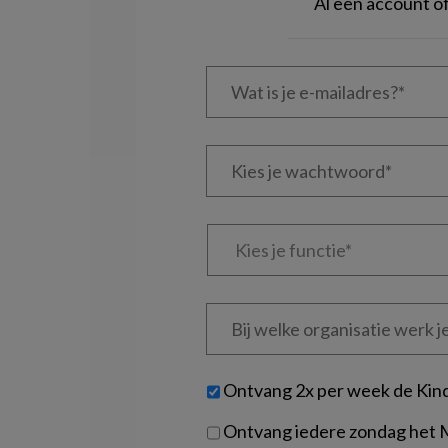
Al een account 
Wat
is
je
e-
Kies
mailadres?
je
*
*
wachtwoord*
*
Kies
je
functie
*
Bij
welke
organisatie
werk
Untitled
Ontvang 2x per week de Kin
je?
Ontvang iedere zondag het