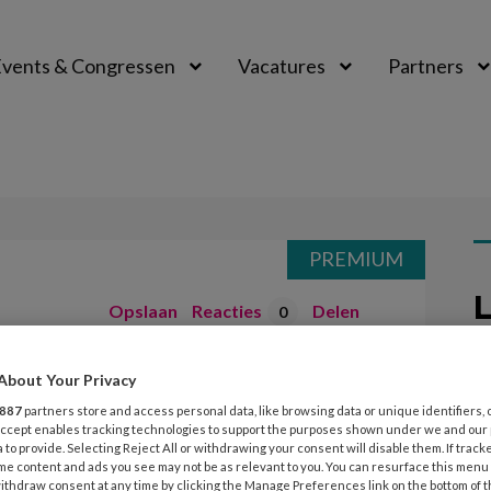
vents & Congressen
Vacatures
Partners
aal
PREMIUM
L
Opslaan
Reacties
Delen
0
 de praktijk
About Your Privacy
7
K
887
partners store and access personal data, like browsing data or unique identifiers, 
 Accept enables tracking technologies to support the purposes shown under we and our
z
 to provide. Selecting Reject All or withdrawing your consent will disable them. If track
f Loes van Wessum wat succesvolle
me content and ads you see may not be as relevant to you. You can resurface this menu
ithdraw consent at any time by clicking the Manage Preferences link on the bottom of 