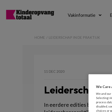
Vakinformatie
E
Kinderopvangtot
HOME
LEIDERSCHAP IN DE PRAKTIJK
11 DEC 2020
Leiderschap in
We Care 
We and our
Selecting I
process data
In eerdere edities beschree
disabled, so
choices or w