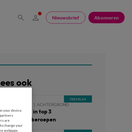
Nieuwsbrief
Abonneren
ees ook
 AUGUSTUS 2026
ACHTERGROND
inderopvang in top 3
on your device.
 partners
iekteverzuimberoepen
ers are
 to change your
the webpage.