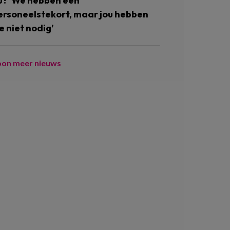
u? ‘We hebben een
ersoneelstekort, maar jou hebben
e niet nodig’
oon meer nieuws