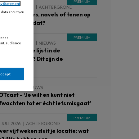
cy Statement
 AUGUSTUS 2026
ACHTERGROND
y data about you
lote schouders, navels of tenen op
e groep: kan dat?
access
 AUGUSTUS 2026
NIEUWS
ent, audience
nterne zwarte lijst in de
inderopvang? Dit zijn de
oorwaarden
Accept
 JULI 2026
NIEUWS
OTcast – ‘Je wilt en kunt niet
fwachten tot er écht iets misgaat’
 JULI 2026
ACHTERGROND
ver vijf weken sluit je locatie: wat