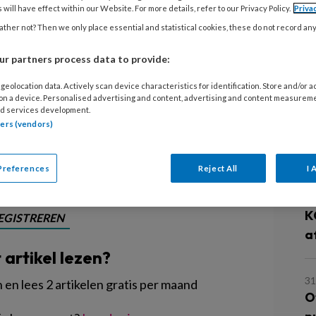
 en wat leidinggevenden kunnen doen
 will have effect within our Website. For more details, refer to our Privacy Policy.
Priva
5
cessen op alle niveaus. Om daar
ther not? Then we only place essential and statistical cookies, these do not record an
B
gen vroeg Van Wessum op het
d
r partners process data to provide:
nderopvang aan de deelnemende
inggeven aan het leren van
geolocation data. Actively scan device characteristics for identification. Store and/or 
3
 on a device. Personalised advertising and content, advertising and content measurem
d services development.
I
tners (vendors)
k
v
Preferences
Reject All
I 
31
K
EGISTREREN
a
t artikel lezen?
31
en lees 2 artikelen gratis per maand
O