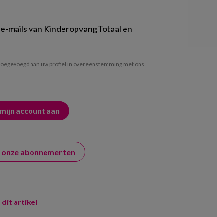
 e-mails van KinderopvangTotaal en
oegevoegd aan uw profiel in overeenstemming met ons
er onze abonnementen
 dit artikel