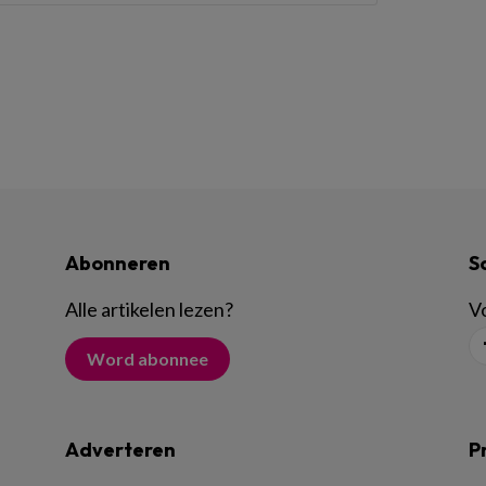
Abonneren
S
Alle artikelen lezen
?
Vo
Word abonnee
Adverteren
P