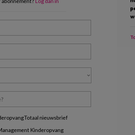
n
of abonnement?
Log dan in
p
w
T
deropvangTotaal nieuwsbrief
 Management Kinderopvang