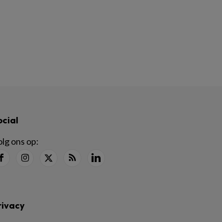
ocial
lg ons op:
rivacy