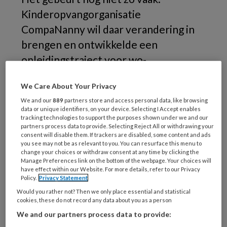
Kinderopvangorganisatie
CompaNanny wil daar verandering in
brengen en ontwikkelde een
opleidingstraject voor wo-
professionals.
We Care About Your Privacy
In
We and our
889
partners store and access personal data, like browsing
data or unique identifiers, on your device. Selecting I Accept enables
tracking technologies to support the purposes shown under we and our
partners process data to provide. Selecting Reject All or withdrawing your
consent will disable them. If trackers are disabled, some content and ads
REGISTREREN
you see may not be as relevant to you. You can resurface this menu to
change your choices or withdraw consent at any time by clicking the
Manage Preferences link on the bottom of the webpage. Your choices will
Wil je dit artikel lezen?
have effect within our Website. For more details, refer to our Privacy
Policy.
Privacy Statement
Maak gratis een account aan en lees 2
Would you rather not? Then we only place essential and statistical
cookies, these do not record any data about you as a person
artikelen gratis per maand
We and our partners process data to provide: