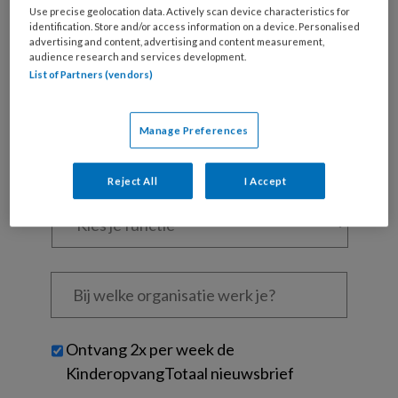
Al een account of abonnement?
Log dan in
Use precise geolocation data. Actively scan device characteristics for
identification. Store and/or access information on a device. Personalised
advertising and content, advertising and content measurement,
Wat
audience research and services development.
List of Partners (vendors)
is
je
e-
Kies
Manage Preferences
mailadres?
je
*
*
wachtwoord*
*
Reject All
I Accept
Kies
je
functie
*
Bij
welke
organisatie
werk
Untitled
Ontvang 2x per week de
je?
KinderopvangTotaal nieuwsbrief