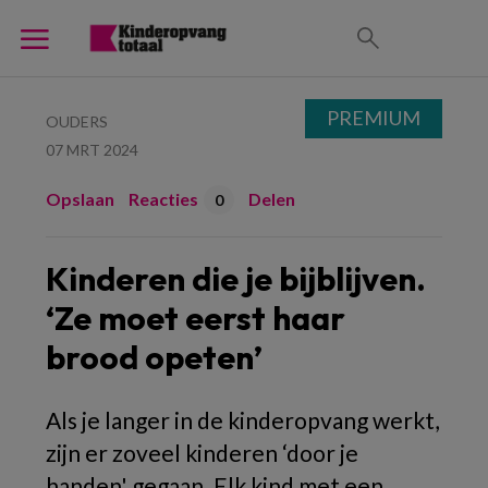
PREMIUM
OUDERS
07 MRT 2024
Opslaan
Reacties
Delen
0
Kinderen die je bijblijven.
‘Ze moet eerst haar
brood opeten’
Als je langer in de kinderopvang werkt,
zijn er zoveel kinderen ‘door je
handen' gegaan. Elk kind met een