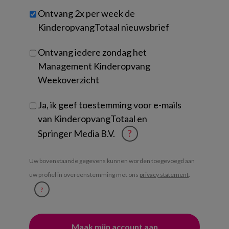
werk
Untitled
Ontvang 2x per week de
je?
KinderopvangTotaal nieuwsbrief
Ontvang iedere zondag het
Management Kinderopvang
Weekoverzicht
Ja, ik geef toestemming voor e-mails
van KinderopvangTotaal en
Springer Media B.V.
?
Uw bovenstaande gegevens kunnen worden toegevoegd aan
uw profiel in overeenstemming met ons
privacy statement
.
?