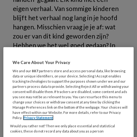
eigen verhaal. Van sommige kinderen
blijft het verhaal nog lang in je hoofd
hangen. Misschien vraag je je af: wat
zou er van dit kind geworden zijn?
Hebben we het wel goed gedaan? In
dit nummer: het verhaal van Haya (niet
haar echte naam).
We Care About Your Privacy
We and our
887
partners store and access personal data, like browsing
data or unique identifiers, on your device. Selecting I Accept enables
tracking technologies to support the purposes shown under we and our
Haya
partners process data to provide. Selecting Reject All or withdrawing your
consent will disable them. If trackers are disabled, some content and ads
you see may not be as relevant to you. You can resurface this menu to
change your choices or withdraw consent at any time by clicking the
Manage Preferences link on the bottom of the webpage. Your choices will
REGISTREREN
have effect within our Website. For more details, refer to our Privacy
Policy.
Privacy Statement
Would you rather not? Then we only place essential and statistical
Wil je dit artikel lezen?
cookies, these do not record any data about you as a person