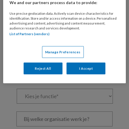
We and our partners process data to provide:
Maak gratis een account aan en lees 2
artikelen gratis per maand
Use precise geolocation data. Actively scan device characteristics for
identification. Store and/or access information on a device. Personalised
advertising and content, advertising and content measurement,
Al een account of abonnement?
Log dan in
audience research and services development.
List of Partners (vendors)
Wat
is
Manage Preferences
je
e-
Kies
mailadres?
Reject All
I Accept
je
*
*
wachtwoord*
*
Kies
je
functie
*
Bij
welke
organisatie