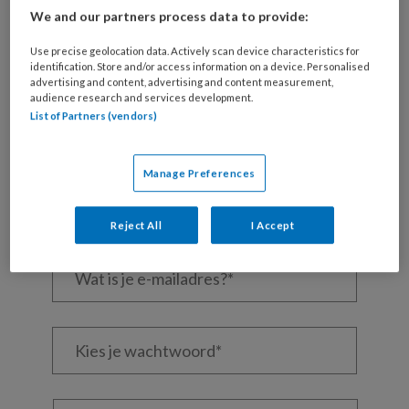
We and our partners process data to provide:
REGISTREREN
Use precise geolocation data. Actively scan device characteristics for
identification. Store and/or access information on a device. Personalised
advertising and content, advertising and content measurement,
Wil je dit artikel lezen?
audience research and services development.
List of Partners (vendors)
Maak gratis een account aan en lees 2
artikelen gratis per maand
Manage Preferences
Al een account of abonnement?
Log dan in
Reject All
I Accept
Wat
is
je
e-
Kies
mailadres?
je
*
*
wachtwoord*
*
Kies