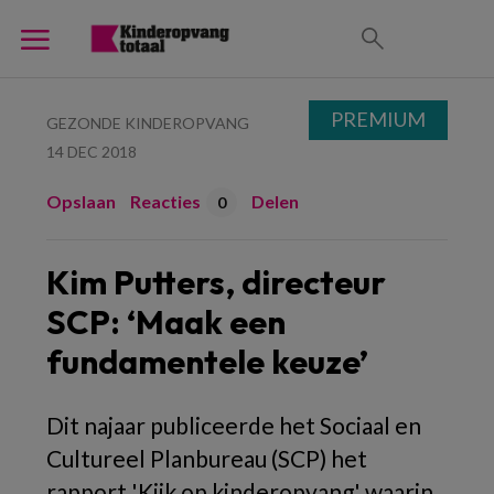
PREMIUM
GEZONDE KINDEROPVANG
14 DEC 2018
Opslaan
Reacties
Delen
0
Kim Putters, directeur
SCP: ‘Maak een
fundamentele keuze’
Dit najaar publiceerde het Sociaal en
Cultureel Planbureau (SCP) het
rapport 'Kijk op kinderopvang' waarin