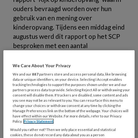
ouders bevraagd worden over hun
gebruik van en mening over
kinderopvang. Tijdens een middag eind
augustus werd dit rapport op het SCP
besproken met een aantal
stakeholders van binnen en buiten de
sector en gaf SCP-directeur Kim
We Care About Your Privacy
Putters zijn reflectie op het rapport en
We and our
887
partners store and access personal data, like browsing
data or unique identifiers, on your device. Selecting I Accept enables
de middag. Marike Vroom vroeg Kim
tracking technologies to support the purposes shown under we and our
partners process data to provide. Selecting Reject All or withdrawing your
Putters nog eens naar zijn visie op het
consent will disable them. If trackers are disabled, some content and ads
rapport, de kinderopvang en op de
you see may not be as relevant to you. You can resurface this menu to
change your choices or withdraw consent at any time by clicking the
reactie van staatssecretaris Van Ark.
Manage Preferences link on the bottom of the webpage. Your choices will
have effect within our Website. For more details, refer to our Privacy
Policy.
Privacy Statement
Het
Would you rather not? Then we only place essential and statistical
cookies, these do not record any data about you as a person