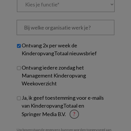
je
functie
*
Bij
welke
organisatie
werk
Untitled
Ontvang 2x per week de
je?
KinderopvangTotaal nieuwsbrief
Ontvang iedere zondag het
Management Kinderopvang
Weekoverzicht
Ja, ik geef toestemming voor e-mails
van KinderopvangTotaal en
Springer Media B.V.
?
Uw bovenstaande gegevens kunnen worden toegevoegd aan