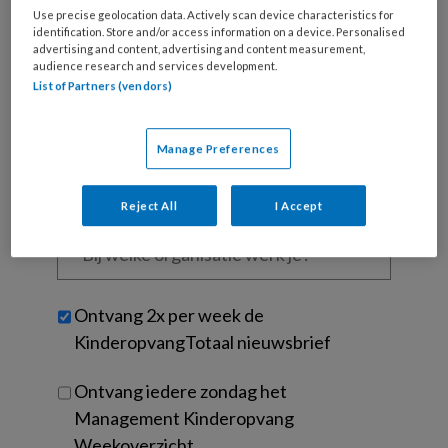
is
Use precise geolocation data. Actively scan device characteristics for
je
identification. Store and/or access information on a device. Personalised
advertising and content, advertising and content measurement,
e-
Kies
audience research and services development.
mailadres?
List of Partners (vendors)
je
*
*
wachtwoord*
*
Kies
Manage Preferences
je
functie
*
Reject All
I Accept
Bij
welke
organisatie
werk
Untitled
Ontvang 2x per week de
je?
KinderopvangTotaal nieuwsbrief
Ontvang iedere zondag het
Management Kinderopvang
Weekoverzicht