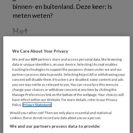
binnen- en buitenland. Deze keer: Is
meten weten?
Het
We Care About Your Privacy
We and our
889
partners store and access personal data, like browsing
REGISTREREN
data or unique identifiers, on your device. Selecting I Accept enables
tracking technologies to support the purposes shown under we and our
partners process data to provide. Selecting Reject All or withdrawing your
Wil je dit artikel lezen?
consent will disable them. If trackers are disabled, some content and ads
you see may not be as relevant to you. You can resurface this menu to
Maak gratis een account aan en lees 2
change your choices or withdraw consent at any time by clicking the
Manage Preferences link on the bottom of the webpage. Your choices will
artikelen gratis per maand
have effect within our Website. For more details, refer to our Privacy
Policy.
Privacy Statement
Al een account of abonnement?
Log dan in
Would you rather not? Then we only place essential and statistical
cookies, these do not record any data about you as a person
We and our partners process data to provide:
Wat