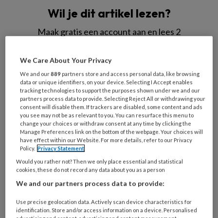
Wil je dit artikel lezen?
Maak gratis een account aan en lees 2
artikelen gratis per maand
We Care About Your Privacy
Al een account of abonnement?
Log dan in
We and our
889
partners store and access personal data, like browsing
data or unique identifiers, on your device. Selecting I Accept enables
tracking technologies to support the purposes shown under we and our
Wat
partners process data to provide. Selecting Reject All or withdrawing your
is
consent will disable them. If trackers are disabled, some content and ads
you see may not be as relevant to you. You can resurface this menu to
je
change your choices or withdraw consent at any time by clicking the
e-
Manage Preferences link on the bottom of the webpage. Your choices will
Kies
have effect within our Website. For more details, refer to our Privacy
mailadres?
je
Policy.
Privacy Statement
*
*
wachtwoord*
*
Would you rather not? Then we only place essential and statistical
cookies, these do not record any data about you as a person
Kies
We and our partners process data to provide:
je
functie
*
Use precise geolocation data. Actively scan device characteristics for
identification. Store and/or access information on a device. Personalised
Bij