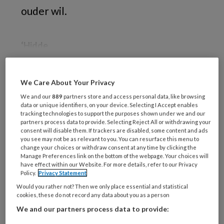
ouder wil.
‘Hidde
We Care About Your Privacy
REGISTREREN
We and our
889
partners store and access personal data, like browsing
data or unique identifiers, on your device. Selecting I Accept enables
tracking technologies to support the purposes shown under we and our
Wil je dit artikel lezen?
partners process data to provide. Selecting Reject All or withdrawing your
consent will disable them. If trackers are disabled, some content and ads
Maak gratis een account aan en lees 2
you see may not be as relevant to you. You can resurface this menu to
change your choices or withdraw consent at any time by clicking the
artikelen gratis per maand
Manage Preferences link on the bottom of the webpage. Your choices will
have effect within our Website. For more details, refer to our Privacy
Al een account of abonnement?
Log dan in
Policy.
Privacy Statement
Would you rather not? Then we only place essential and statistical
cookies, these do not record any data about you as a person
Wat
We and our partners process data to provide:
is