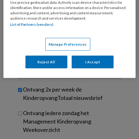
je
Use precise geolocation data. Actively scan device characteristics for
identification. Store and/or access information on a device. Personalised
e-
Kies
advertising and content, advertising and content measurement,
mailadres?
audience research and services development.
je
*
*
List of Partners (vendors)
wachtwoord*
*
Kies
je
Manage Preferences
functie
*
Bij
Reject All
I Accept
welke
organisatie
werk
Untitled
Ontvang 2x per week de
je?
KinderopvangTotaal nieuwsbrief
Ontvang iedere zondag het
Management Kinderopvang
Weekoverzicht