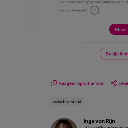
Uw bovenstaande gegevens kunnen worden t
privacy statement
.
?
Bekijk hi
Reageer op dit artikel
Deel
taalachterstand
Inge van Rijn
Als schrijvende pedagoo