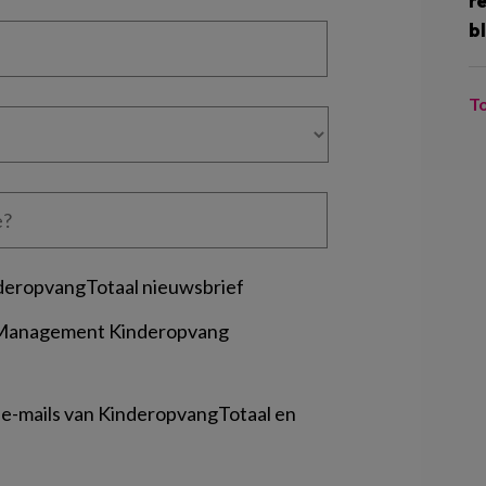
r
bl
T
deropvangTotaal nieuwsbrief
 Management Kinderopvang
 e-mails van KinderopvangTotaal en