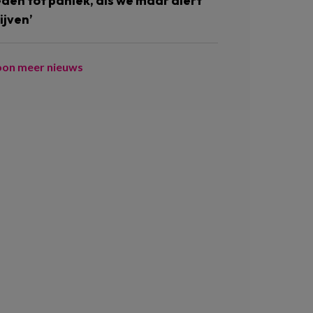
eden tot paniek, als we maar alert
ijven’
oon meer nieuws