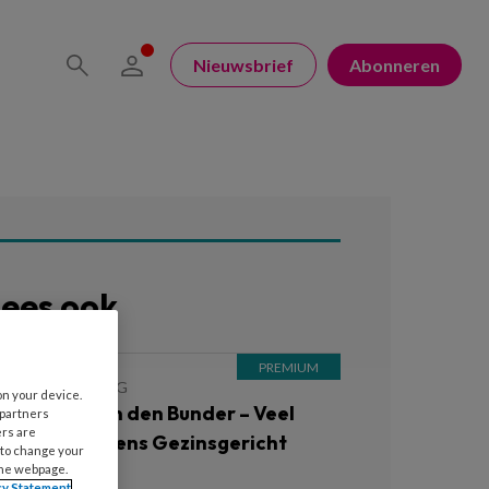
Nieuwsbrief
Abonneren
ees ook
JUNI 2026
BLOG
on your device.
log Ingrid van den Bunder – Veel
 partners
ers are
andacht tijdens Gezinsgericht
 to change your
erken
the webpage.
cy Statement