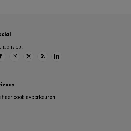
ocial
lg ons op:
rivacy
eheer cookievoorkeuren