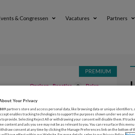
vents & Congressen
Vacatures
Partners
aal
PREMIUM
L
Opslaan
Reacties
Delen
0
About Your Privacy
t de pedagoog
8 
889
partners store and access personal data, like browsing data or unique identifiers, 
B
 Accept enables tracking technologies to support the purposes shown under we and our
 to provide. Selecting Reject All or withdrawing your consent will disable them. If track
a
 ieder nummer een gesprek dat zij
me content and ads you see may not be as relevant to you. You can resurface this menu
W
ithdraw consent at any time by clicking the Manage Preferences link on the bottom of 
 will have effect within our Website. For more details, refer to our Privacy Policy.
Priva