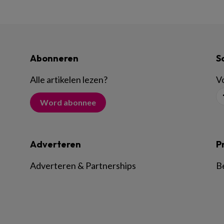
Abonneren
S
Alle artikelen lezen
?
Vo
Word abonnee
Adverteren
P
Adverteren & Partnerships
B