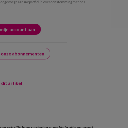
oegevoegd aan uw profiel in overeenstemming met ons
er onze abonnementen
 dit artikel
g schrijft Inge verhalen over klein zijn en groot