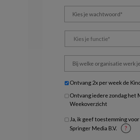
e-
Kies
mailadres?
je
*
*
wachtwoord*
*
Kies
je
functie
*
Bij
welke
organisatie
werk
Untitled
Ontvang 2x per week de Kin
je?
Ontvang iedere zondag het
Weekoverzicht
Ja, ik geef toestemming voor
Springer Media B.V.
?