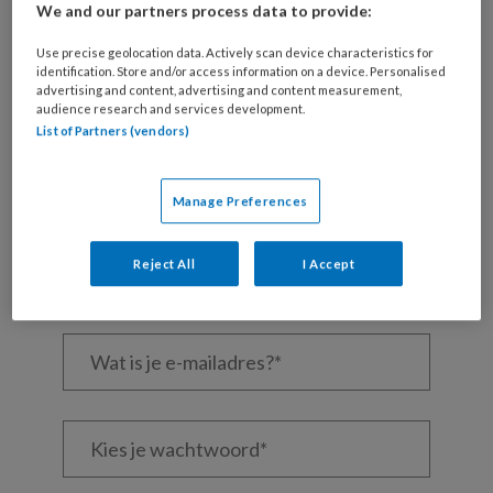
We and our partners process data to provide:
Use precise geolocation data. Actively scan device characteristics for
identification. Store and/or access information on a device. Personalised
REGISTREREN
advertising and content, advertising and content measurement,
audience research and services development.
Wil je dit artikel lezen?
List of Partners (vendors)
Maak gratis een account aan en lees 2
Manage Preferences
artikelen gratis per maand
Al een account of abonnement?
Log dan in
Reject All
I Accept
Wat
is
je
e-
Kies
mailadres?
je
*
*
wachtwoord*
*