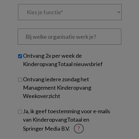
Kies
je
functie
*
Bij
welke
organisatie
werk
Untitled
Ontvang 2x per week de
je?
KinderopvangTotaal nieuwsbrief
Ontvang iedere zondag het
Management Kinderopvang
Weekoverzicht
Ja, ik geef toestemming voor e-mails
van KinderopvangTotaal en
Springer Media B.V.
?