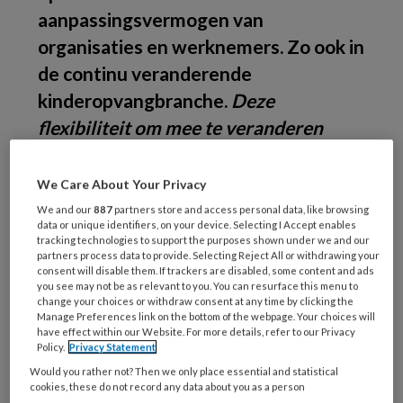
aanpassingsvermogen van
organisaties en werknemers. Zo ook in
de continu veranderende
kinderopvangbranche.
Deze
flexibiliteit om mee te veranderen
wordt ook wel wendbaarheid
genoemd
. Organisaties die dit kunnen,
We Care About Your Privacy
zijn aantoonbaar succesvoller dan
We and our
887
partners store and access personal data, like browsing
data or unique identifiers, on your device. Selecting I Accept enables
degenen die niet wendbaar zijn. Jan
tracking technologies to support the purposes shown under we and our
partners process data to provide. Selecting Reject All or withdrawing your
Tjerk Boonstra van de Human Capital
consent will disable them. If trackers are disabled, some content and ads
Group nam in een webinarreeks de
you see may not be as relevant to you. You can resurface this menu to
change your choices or withdraw consent at any time by clicking the
leden van de bdKO mee in de
Manage Preferences link on the bottom of the webpage. Your choices will
have effect within our Website. For more details, refer to our Privacy
realisatie hiervan.
Policy.
Privacy Statement
Would you rather not? Then we only place essential and statistical
Jan
cookies, these do not record any data about you as a person