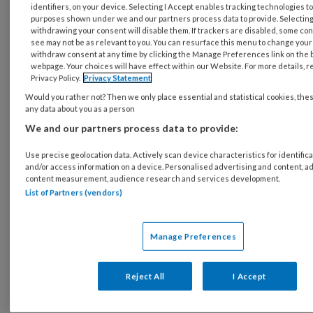
identifiers, on your device. Selecting I Accept enables tracking technologies t
purposes shown under we and our partners process data to provide. Selecting 
withdrawing your consent will disable them. If trackers are disabled, some co
see may not be as relevant to you. You can resurface this menu to change your
REGISTREREN
withdraw consent at any time by clicking the Manage Preferences link on the 
webpage. Your choices will have effect within our Website. For more details, re
Privacy Policy.
Privacy Statement
Wil je dit artikel lezen?
Would you rather not? Then we only place essential and statistical cookies, the
Maak gratis een account aan en lees 2
any data about you as a person
We and our partners process data to provide:
artikelen gratis per maand
Use precise geolocation data. Actively scan device characteristics for identifica
Al een account of abonnement?
Log dan in
and/or access information on a device. Personalised advertising and content, a
content measurement, audience research and services development.
List of Partners (vendors)
Wat
is
je
Manage Preferences
e-
Kies
mailadres?
je
Reject All
I Accept
*
*
wachtwoord*
*