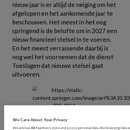
nieuw jaar is er altijd de neiging om het
afgelopen en het aankomende jaar te
beschouwen. Het meest in het oog
springend is de belofte om in 2027 een
nieuw financieel stelsel in te voeren.
En het meest verrassende daarbij is
nog wel het voornemen dat de dienst
Toeslagen dat nieuwe stelsel gaat
uitvoeren.
We Care About Your Privacy
Persoonlijk
We and our
887
partners store and access personal data, like browsing data 