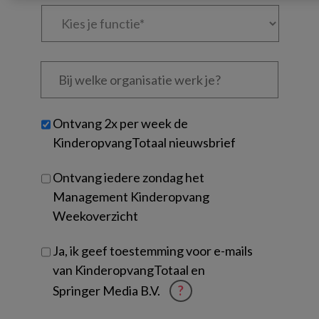
Kies
je
functie
*
Bij
welke
organisatie
werk
Untitled
Ontvang 2x per week de
je?
KinderopvangTotaal nieuwsbrief
Ontvang iedere zondag het
Management Kinderopvang
Weekoverzicht
Ja, ik geef toestemming voor e-mails
van KinderopvangTotaal en
Springer Media B.V.
?