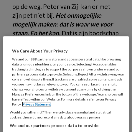
op de weg. Peter van Zijl kan er met
zijn pet niet bij.
Het onmogelijke
mogelijk maken: dat is waar we voor
staan. En het kan.
Dat is zijn boodschap
na de KIX Day 2023.
We Care About Your Privacy
We and our
889
partners store and access personal data, like browsing
Peter
data or unique identifiers, on your device. Selecting I Accept enables
tracking technologies to support the purposes shown under we and our
partners process data to provide. Selecting Reject All or withdrawing your
consent will disable them. If trackers are disabled, some content and ads
you see may not be as relevant to you. You can resurface this menu to
REGISTREREN
change your choices or withdraw consent at any time by clicking the
Manage Preferences link on the bottom of the webpage. Your choices will
have effect within our Website. For more details, refer to our Privacy
Wil je dit artikel lezen?
Policy.
Privacy Statement
Would you rather not? Then we only place essential and statistical
Maak gratis een account aan en lees 2
cookies, these do not record any data about you as a person
artikelen gratis per maand
We and our partners process data to provide: