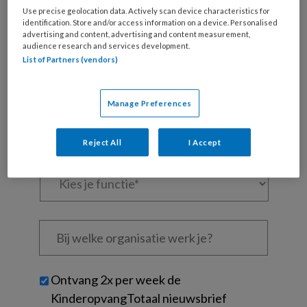
Use precise geolocation data. Actively scan device characteristics for
Al een account of abonnement?
Log dan in
identification. Store and/or access information on a device. Personalised
advertising and content, advertising and content measurement,
audience research and services development.
Wat
List of Partners (vendors)
is
je
e-
Manage Preferences
Kies
mailadres?
je
*
*
wachtwoord*
*
Reject All
I Accept
Kies
je
functie
*
Bij
welke
organisatie
werk
Untitled
Ontvang 2x per week de
je?
KinderopvangTotaal nieuwsbrief