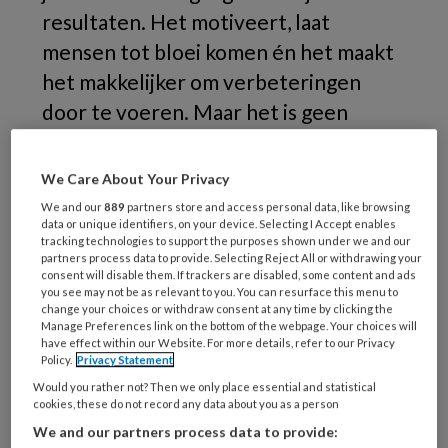
resultaten. Het motiveert, laat
mensen tot bloei komen én het maakt
het makkelijker om verbeteringen
door te voeren. Maar het is geen
psychologisch trucje dat je af en toe
toepast. Het vergt een
We Care About Your Privacy
cultuurverandering en dat kost tijd.
We and our
889
partners store and access personal data, like browsing
data or unique identifiers, on your device. Selecting I Accept enables
tracking technologies to support the purposes shown under we and our
Kijk
partners process data to provide. Selecting Reject All or withdrawing your
consent will disable them. If trackers are disabled, some content and ads
you see may not be as relevant to you. You can resurface this menu to
change your choices or withdraw consent at any time by clicking the
Manage Preferences link on the bottom of the webpage. Your choices will
REGISTREREN
have effect within our Website. For more details, refer to our Privacy
Policy.
Privacy Statement
Wil je dit artikel lezen?
Would you rather not? Then we only place essential and statistical
cookies, these do not record any data about you as a person
Maak gratis een account aan en lees 2
We and our partners process data to provide: