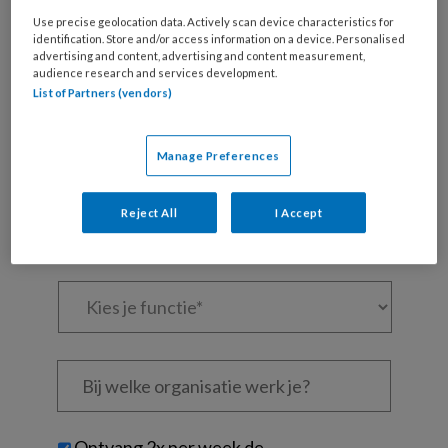
artikelen gratis per maand
Use precise geolocation data. Actively scan device characteristics for
identification. Store and/or access information on a device. Personalised
Al een account of abonnement?
Log dan in
advertising and content, advertising and content measurement,
audience research and services development.
List of Partners (vendors)
Wat
is
Manage Preferences
je
e-
Kies
mailadres?
Reject All
I Accept
je
*
*
wachtwoord*
*
Kies
je
functie
*
Bij
welke
organisatie
werk
Untitled
Ontvang 2x per week de