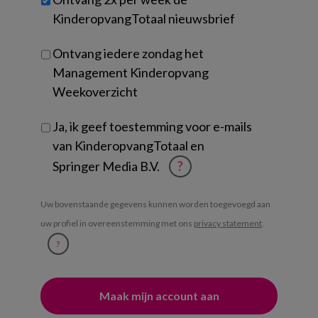
je?
KinderopvangTotaal nieuwsbrief
Ontvang iedere zondag het
Management Kinderopvang
Weekoverzicht
Ja, ik geef toestemming voor e-mails
van KinderopvangTotaal en
Springer Media B.V.
?
Uw bovenstaande gegevens kunnen worden toegevoegd aan
uw profiel in overeenstemming met ons
privacy statement
.
?