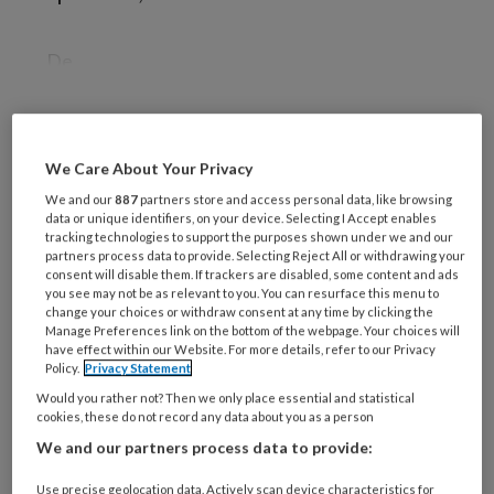
De
REGISTREREN
We Care About Your Privacy
We and our
887
partners store and access personal data, like browsing
Wil je dit artikel lezen?
data or unique identifiers, on your device. Selecting I Accept enables
tracking technologies to support the purposes shown under we and our
partners process data to provide. Selecting Reject All or withdrawing your
Maak gratis een account aan en lees 2
consent will disable them. If trackers are disabled, some content and ads
artikelen gratis per maand
you see may not be as relevant to you. You can resurface this menu to
change your choices or withdraw consent at any time by clicking the
Manage Preferences link on the bottom of the webpage. Your choices will
Al een account of abonnement?
Log dan in
have effect within our Website. For more details, refer to our Privacy
Policy.
Privacy Statement
Would you rather not? Then we only place essential and statistical
Wat
cookies, these do not record any data about you as a person
is
We and our partners process data to provide:
je
e-
Use precise geolocation data. Actively scan device characteristics for