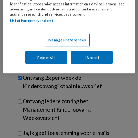
Kies
identification. Store and/or access information on a device. Personalised
mailadres?
je
advertising and content, advertising and content measurement,
*
*
wachtwoord*
*
audience research and services development.
List of Partners (vendors)
Kies
je
functie
*
Manage Preferences
Bij
welke
Reject All
I Accept
organisatie
werk
Untitled
Ontvang 2x per week de
je?
KinderopvangTotaal nieuwsbrief
Ontvang iedere zondag het
Management Kinderopvang
Weekoverzicht
Ja, ik geef toestemming voor e-mails