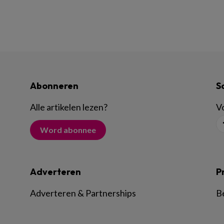
Abonneren
S
Alle artikelen lezen
?
Vo
Word abonnee
Adverteren
P
Adverteren & Partnerships
B