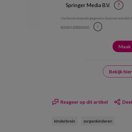
Springer Media B.V.
?
Uw bovenstaande gegevens kunnen worden t
privacy statement
.
?
Bekijk hi
Reageer op dit artikel
Deel
kinderbrein
zorgenkinderen