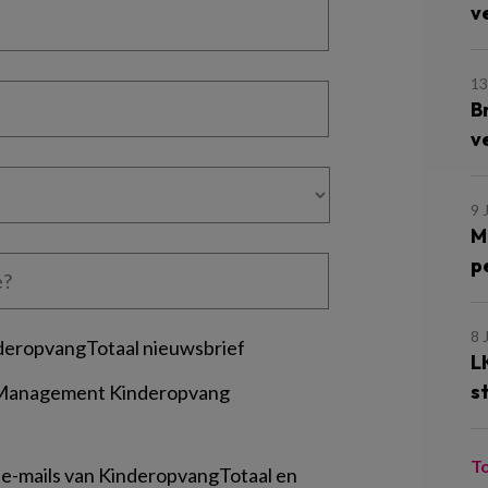
v
13
B
v
9 
M
p
8 
deropvangTotaal nieuwsbrief
L
s
 Management Kinderopvang
T
 e-mails van KinderopvangTotaal en