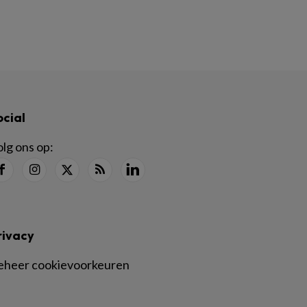
ocial
lg ons op:
rivacy
eheer cookievoorkeuren