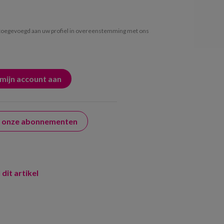
oegevoegd aan uw profiel in overeenstemming met ons
er onze abonnementen
 dit artikel