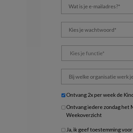
is
je
e-
Kies
mailadres?
je
*
*
wachtwoord*
*
Kies
je
functie
*
Bij
welke
organisatie
werk
Untitled
Ontvang 2x per week de Kin
je?
Ontvang iedere zondag het
Weekoverzicht
Ja, ik geef toestemming voor