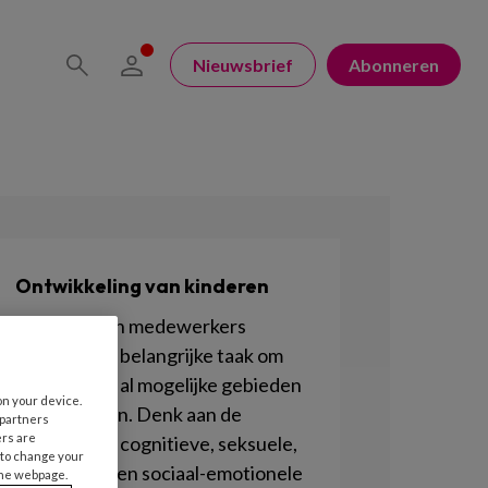
Nieuwsbrief
Abonneren
Ontwikkeling van kinderen
Pedagogisch medewerkers
hebben een belangrijke taak om
kinderen op al mogelijke gebieden
on your device.
te stimuleren. Denk aan de
 partners
ers are
motorische, cognitieve, seksuele,
 to change your
lichamelijke en sociaal-emotionele
the webpage.