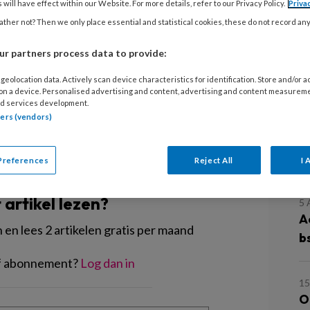
 will have effect within our Website. For more details, refer to our Privacy Policy.
Priva
eel invloed op de
ther not? Then we only place essential and statistical cookies, these do not record an
kinderen. ‘Alleen al met je glimlach
stimuleren. En ook praten met
r partners process data to provide:
geolocation data. Actively scan device characteristics for identification. Store and/or 
 on a device. Personalised advertising and content, advertising and content measurem
d services development.
tners (vendors)
L
Preferences
Reject All
I 
EGISTREREN
t artikel lezen?
5
A
en lees 2 artikelen gratis per maand
b
of abonnement?
Log dan in
15
O