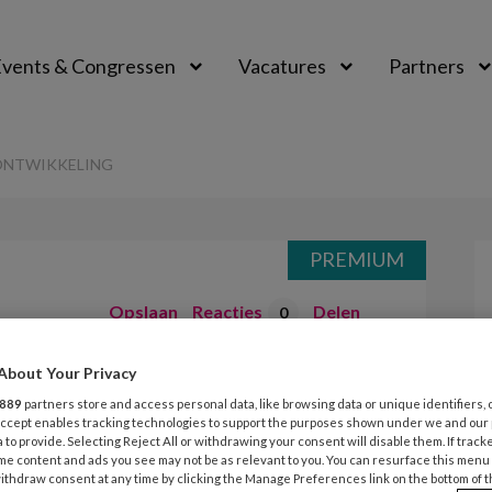
vents & Congressen
Vacatures
Partners
aal
ONTWIKKELING
PREMIUM
Opslaan
Reacties
Delen
0
About Your Privacy
otor van
889
partners store and access personal data, like browsing data or unique identifiers, 
eling
 Accept enables tracking technologies to support the purposes shown under we and our
 to provide. Selecting Reject All or withdrawing your consent will disable them. If track
me content and ads you see may not be as relevant to you. You can resurface this menu
ithdraw consent at any time by clicking the Manage Preferences link on the bottom of 