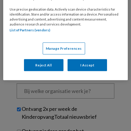
Use precise geolocation data. Actively scan device characteristics for
Wat
identification. Store and/or access information on a device. Personalised
is
advertising and content, advertising and content measurement,
audience research and services development.
je
List of Partners (vendors)
e-
Kies
mailadres?
je
*
*
Manage Preferences
wachtwoord*
*
Kies
Reject All
I Accept
je
functie
*
Bij
welke
organisatie
werk
Untitled
Ontvang 2x per week de
je?
KinderopvangTotaal nieuwsbrief