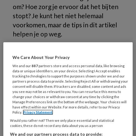
om? Hoe zorg je ervoor dat het bijten
stopt? Je kunt het niet helemaal
voorkomen, maar de tips in dit artikel
helpen je op weg.
Ik
We Care About Your Privacy
We and our
887
partners store and access personal data, like browsing
data or unique identifiers, on your device. Selecting I Accept enables
tracking technologies to support the purposes shown under we and our
REGISTREREN
partners process data to provide. Selecting Reject All or withdrawing your
consent will disable them. If trackers are disabled, some content and ads
you see may not be as relevant to you. You can resurface this menu to
Wil je dit artikel lezen?
change your choices or withdraw consent at any time by clicking the
Manage Preferences link on the bottom of the webpage. Your choices will
have effect within our Website. For more details, refer to our Privacy
Maak gratis een account aan en lees 2
Policy.
Privacy Statement
artikelen gratis per maand
Would you rather not? Then we only place essential and statistical
cookies, these do not record any data about you as a person
Al een account of abonnement?
Log dan in
We and our partners process data to provide: