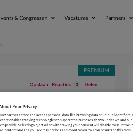
vents & Congressen
Vacatures
Partners
aal
N
PREMIUM
Opslaan
Reacties
Delen
0
feren met
About Your Privacy
889
partners store and access personal data, like browsing data or unique identifiers, 
 Accept enables tracking technologies to support the purposes shown under we and our
 to provide. Selecting Reject All or withdrawing your consent will disable them. If track
me content and ads you see may not be as relevant to you. You can resurface this menu