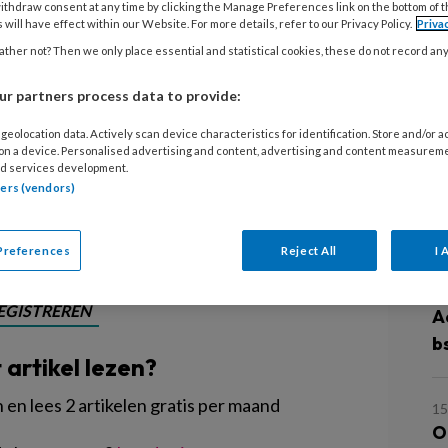
nderopvangprofessionals zien de
ithdraw consent at any time by clicking the Manage Preferences link on the bottom of 
 will have effect within our Website. For more details, refer to our Privacy Policy.
Priva
nog nooit gefilosofeerd met de
ther not? Then we only place essential and statistical cookies, these do not record an
doen? In dit dossier kun je zien dat
r partners process data to provide:
nden is: in de boeken in je kast, in de
en doet, in de vragen die je aan ze
geolocation data. Actively scan device characteristics for identification. Store and/or 
 on a device. Personalised advertising and content, advertising and content measurem
en zelf.
d services development.
tners (vendors)
L
Preferences
Reject All
I 
5
EGISTREREN
A
b
t artikel lezen?
en lees 2 artikelen gratis per maand
15
O