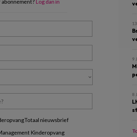
of abonnement?
Log dan in
v
13
B
v
9 
M
p
8 
L
s
deropvangTotaal nieuwsbrief
T
 Management Kinderopvang