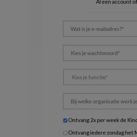
Al een account 
Wat
is
je
e-
Kies
mailadres?
je
*
*
wachtwoord*
*
Kies
je
functie
*
Bij
welke
organisatie
werk
Untitled
Ontvang 2x per week de Kin
je?
Ontvang iedere zondag het