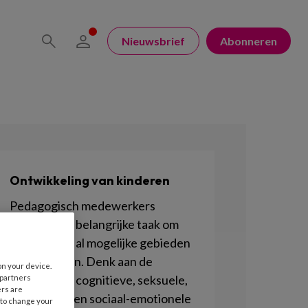
Nieuwsbrief
Abonneren
Ontwikkeling van kinderen
Pedagogisch medewerkers
hebben een belangrijke taak om
kinderen op al mogelijke gebieden
te stimuleren. Denk aan de
on your device.
motorische, cognitieve, seksuele,
 partners
ers are
lichamelijke en sociaal-emotionele
 to change your