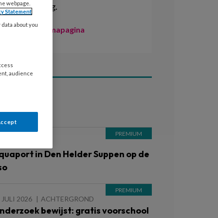
the webpage.
ontwikkeling.
cy Statement
y data about you
Naar de themapagina
access
ent, audience
ees ook
Accept
 AUGUSTUS 2026
quaport in Den Helder Suppen op de
so
 JULI 2026
ACHTERGROND
nderzoek bewijst: gratis voorschool