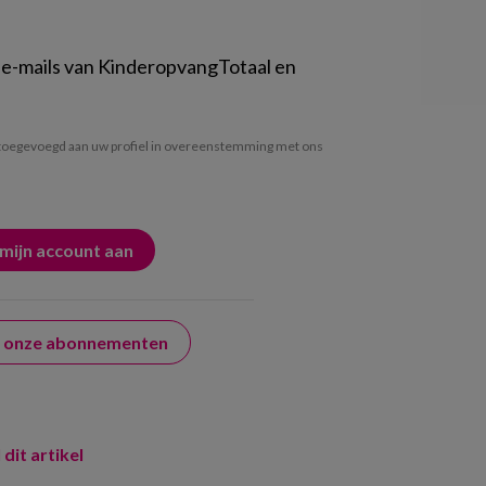
 e-mails van KinderopvangTotaal en
oegevoegd aan uw profiel in overeenstemming met ons
er onze abonnementen
 dit artikel