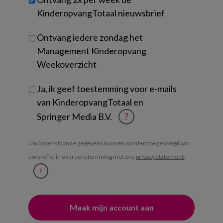
je?
KinderopvangTotaal nieuwsbrief
Ontvang iedere zondag het
Management Kinderopvang
Weekoverzicht
Ja, ik geef toestemming voor e-mails
van KinderopvangTotaal en
Springer Media B.V.
?
Uw bovenstaande gegevens kunnen worden toegevoegd aan
uw profiel in overeenstemming met ons
privacy statement
.
?