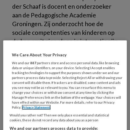
der Schaaf is docent en onderzoeker
aan de Pedagogische Academie
Groningen. Zij onderzocht hoe de
sociale competenties van kinderen op
de bso eruit zien als ze in interactie zijn
met elkaar en kwam tot verrassende
We Care About Your Privacy
conclusies.
We and our
887
partners store and access personal data, like browsing
data or unique identifiers, on your device. Selecting I Accept enables
D
tracking technologies to support the purposes shown under we and our
partners process data to provide. Selecting Reject All or withdrawing your
consent will disable them. If trackers are disabled, some content and ads
you see may not be as relevant to you. You can resurface this menu to
change your choices or withdraw consent at any time by clicking the
REGISTREREN
Manage Preferences link on the bottom of the webpage. Your choices will
have effect within our Website. For more details, refer to our Privacy
Policy.
Privacy Statement
Wil je dit artikel lezen?
Would you rather not? Then we only place essential and statistical
cookies, these do not record any data about you as a person
Maak gratis een account aan en lees 2
We and our partners process data to provide: