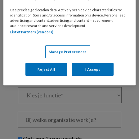
artikelen gratis per maand
Use precise geolocation data. Actively scan device characteristics for
identification. Store and/or access information on a device. Personalised
Al een account of abonnement?
Log dan in
advertising and content, advertising and content measurement,
audience research and services development.
List of Partners (vendors)
Wat
is
je
Manage Preferences
e-
Kies
mailadres?
je
Reject All
I Accept
*
*
wachtwoord*
*
Kies
je
functie
*
Bij
welke
organisatie
werk
Untitled
Ontvang 2x per week de