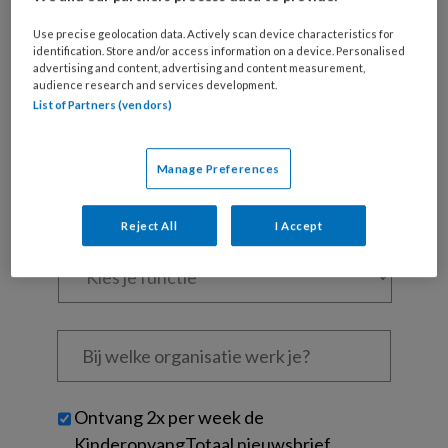
Al een account of abonnement?
Log dan in
Use precise geolocation data. Actively scan device characteristics for
identification. Store and/or access information on a device. Personalised
advertising and content, advertising and content measurement,
audience research and services development.
Wat
List of Partners (vendors)
is
je
e-
Kies
Manage Preferences
mailadres?
je
*
*
wachtwoord*
*
Reject All
I Accept
Kies
je
functie
*
Bij
welke
organisatie
werk
Untitled
Ontvang 2x per week de
je?
KinderopvangTotaal nieuwsbrief