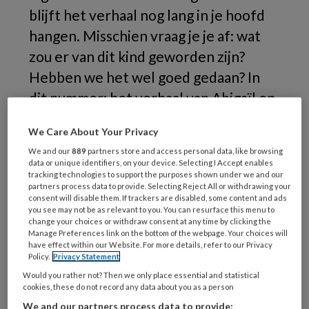
blijft het verhaal nog lang in je hoofd
hangen. Misschien vraag je je af: wat
zou er van dit kind geworden zijn?
Hebben we het wel goed gedaan? In
dit nummer: het verhaal van Abigaïl en
de anderen (niet de echte namen).
We Care About Your Privacy
Wat
We and our
889
partners store and access personal data, like browsing
data or unique identifiers, on your device. Selecting I Accept enables
tracking technologies to support the purposes shown under we and our
partners process data to provide. Selecting Reject All or withdrawing your
consent will disable them. If trackers are disabled, some content and ads
you see may not be as relevant to you. You can resurface this menu to
REGISTREREN
change your choices or withdraw consent at any time by clicking the
Manage Preferences link on the bottom of the webpage. Your choices will
have effect within our Website. For more details, refer to our Privacy
Wil je dit artikel lezen?
Policy.
Privacy Statement
Maak gratis een account aan en lees 2
Would you rather not? Then we only place essential and statistical
cookies, these do not record any data about you as a person
artikelen gratis per maand
We and our partners process data to provide: