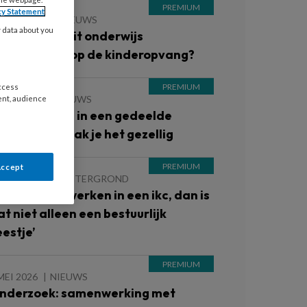
cy Statement
 JUNI 2026
NIEUWS
y data about you
ordt er vanuit onderwijs
eergekeken op de kinderopvang?
access
JUNI 2026
NIEUWS
ent, audience
inderopvang in een gedeelde
uimte? Zo maak je het gezellig
Accept
JUNI 2026
ACHTERGROND
Wil je samenwerken in een ikc, dan is
at niet alleen een bestuurlijk
eestje’
MEI 2026
NIEUWS
nderzoek: samenwerking met