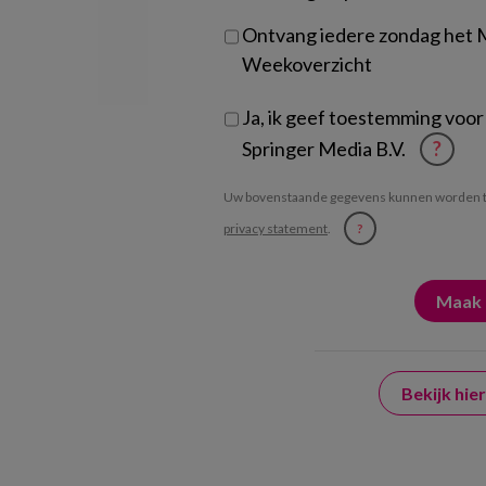
Ontvang iedere zondag het
Weekoverzicht
Ja, ik geef toestemming voor
Springer Media B.V.
?
Uw bovenstaande gegevens kunnen worden t
privacy statement
.
?
Bekijk hi