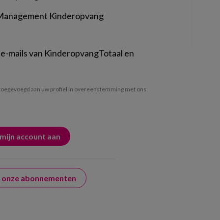
 Management Kinderopvang
 e-mails van KinderopvangTotaal en
oegevoegd aan uw profiel in overeenstemming met ons
er onze abonnementen