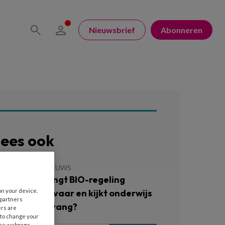
Nieuwsbrief
Abonneren
ees ook
 JUNI 2026
NIEUWS
OTcast – Brengt BIO-regeling
on your device.
inderen in gevaar en kijkt onderwijs
 partners
eer op de opvang?
ers are
 to change your
the webpage.