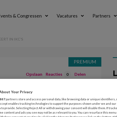
vents & Congressen
Vacatures
Partners
aal
RT IN IKC'S
PREMIUM
L
Opslaan
Reacties
Delen
0
26
 Kinderen
About Your Privacy
K
887
partners store and access personal data, like browsing data or unique identifiers, 
k
KC’s
 Accept enables tracking technologies to support the purposes shown under we and our
n
 to provide. Selecting Reject All or withdrawing your consent will disable them. If track
me content and ads you see may not be as relevant to you. You can resurface this menu
ithdraw consent at any time by clicking the Manage Preferences link on the bottom of 