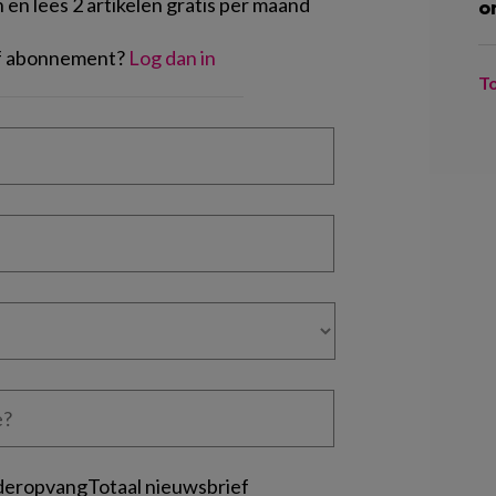
en lees 2 artikelen gratis per maand
o
of abonnement?
Log dan in
T
deropvangTotaal nieuwsbrief