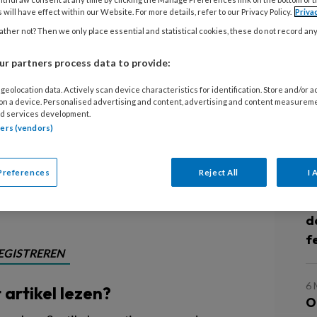
Combiwel voor Kinderen zet sterk in
 will have effect within our Website. For more details, refer to our Privacy Policy.
Priva
23
sterdamse organisatie - sterk in
ther not? Then we only place essential and statistical cookies, these do not record an
W
 in een IKC de mogelijkheid om deze
n
r partners process data to provide:
ing uit te breiden naar kinderen tot
processen efficiënter in te richten,
geolocation data. Actively scan device characteristics for identification. Store and/or 
8 
 on a device. Personalised advertising and content, advertising and content measurem
intensieve samenwerking binnen de
d services development.
K
tners (vendors)
n beschrijft in dit artikel hoe
r
aanpakt.
Preferences
Reject All
I 
5 
‘
d
f
EGISTREREN
6 
t artikel lezen?
O