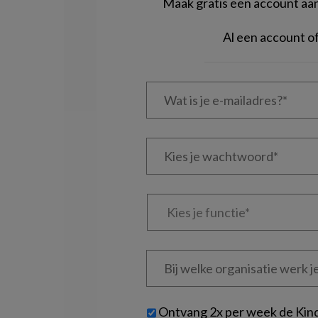
Maak gratis een account aan 
Al een account 
Wat
is
je
e-
Kies
mailadres?
je
*
*
wachtwoord*
*
Kies
je
functie
*
Bij
welke
organisatie
werk
Untitled
Ontvang 2x per week de Kin
je?