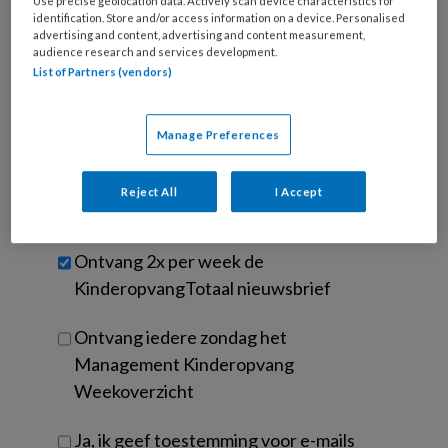
e-
Use precise geolocation data. Actively scan device characteristics for
Kies
identification. Store and/or access information on a device. Personalised
mailadres?
je
advertising and content, advertising and content measurement,
*
*
audience research and services development.
wachtwoord*
*
List of Partners (vendors)
Kies
je
Manage Preferences
functie
*
Bij
welke
Reject All
I Accept
organisatie
werk
Untitled
Ontvang 2x per week de
je?
KinderopvangTotaal nieuwsbrief
Ontvang iedere zondag het
Management Kinderopvang
Weekoverzicht
Ja, ik geef toestemming voor e-mails