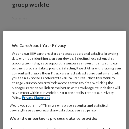
groep werkte.
Samen
REGISTREREN
We Care About Your Privacy
We and our
889
partners store and access personal data, like browsing
Wil je dit artikel lezen?
data or unique identifiers, on your device. Selecting I Accept enables
tracking technologies to support the purposes shown under we and our
partners process data to provide. Selecting Reject All or withdrawing your
Maak gratis een account aan en lees 2
consent will disable them. If trackers are disabled, some content and ads
artikelen gratis per maand
you see may not be as relevant to you. You can resurface this menu to
change your choices or withdraw consent at any time by clicking the
Manage Preferences link on the bottom of the webpage. Your choices will
Al een account of abonnement?
Log dan in
have effect within our Website. For more details, refer to our Privacy
Policy.
Privacy Statement
Would you rather not? Then we only place essential and statistical
Wat
cookies, these do not record any data about you as a person
is
We and our partners process data to provide:
je