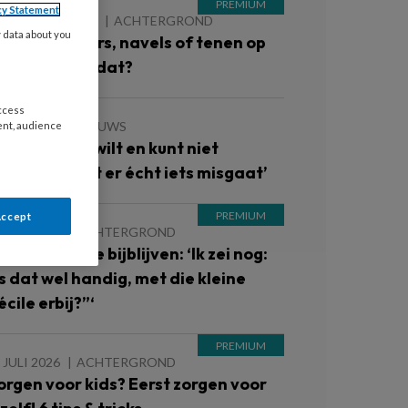
cy Statement
 AUGUSTUS 2026
ACHTERGROND
y data about you
lote schouders, navels of tenen op
e groep: kan dat?
access
 JULI 2026
NIEUWS
ent, audience
OTcast – ‘Je wilt en kunt niet
fwachten tot er écht iets misgaat’
Accept
 JULI 2026
ACHTERGROND
nderen die je bijblijven: ‘Ik zei nog:
Is dat wel handig, met die kleine
cile erbij?”‘
 JULI 2026
ACHTERGROND
orgen voor kids? Eerst zorgen voor