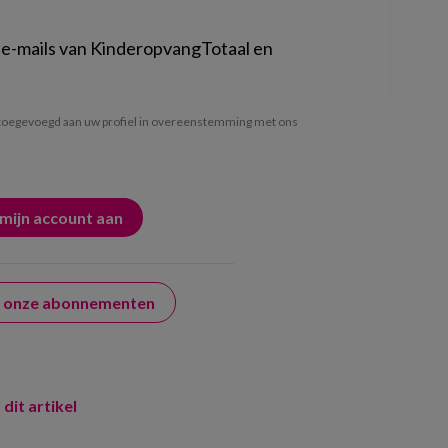
 e-mails van KinderopvangTotaal en
oegevoegd aan uw profiel in overeenstemming met ons
er onze abonnementen
 dit artikel