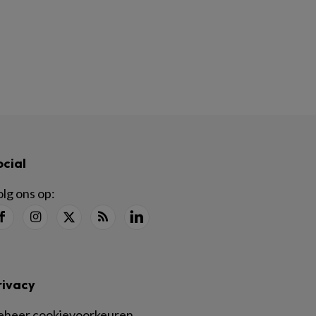
ocial
lg ons op:
rivacy
eheer cookievoorkeuren