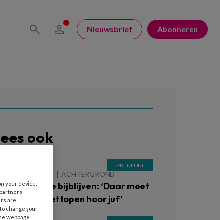
Nieuwsbrief
Abonneren
ees ook
 AUGUSTUS 2026
ACHTERGROND
on your device.
inderen die je bijblijven: ‘Daar moet
 partners
e ’s avonds niet lopen hoor juf’
ers are
 to change your
the webpage.