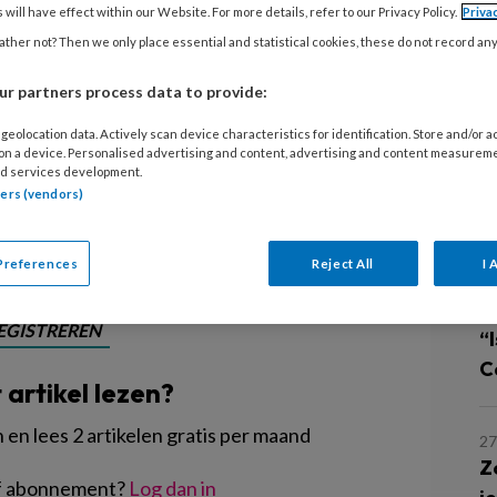
aat geleund tegen de deurpost,
 will have effect within our Website. For more details, refer to our Privacy Policy.
Priva
5
jkt me wat verlegen glimlachend aan.
ther not? Then we only place essential and statistical cookies, these do not record an
B
 bij Jenna en haar lach was altijd
d
r partners process data to provide:
 afstand. Maar nu is het de laatste
geolocation data. Actively scan device characteristics for identification. Store and/or 
ls bso'er. Middelbare school:
here
31
 on a device. Personalised advertising and content, advertising and content measurem
d services development.
K
tners (vendors)
a
Preferences
Reject All
I 
30
Ki
EGISTREREN
“
Cé
t artikel lezen?
en lees 2 artikelen gratis per maand
27
Z
of abonnement?
Log dan in