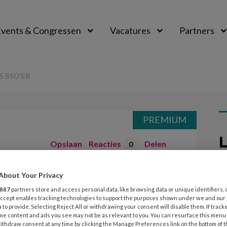
vents & Congressen
Vacatures
Partners
aal
S BSO'ER
PREMIUM
L
Opslaan
Reacties
Delen
0
laatste moment
About Your Privacy
6
887
partners store and access personal data, like browsing data or unique identifiers, 
K
 Accept enables tracking technologies to support the purposes shown under we and our
j
 to provide. Selecting Reject All or withdrawing your consent will disable them. If track
me content and ads you see may not be as relevant to you. You can resurface this menu
ithdraw consent at any time by clicking the Manage Preferences link on the bottom of 