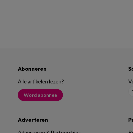
Abonneren
S
Alle artikelen lezen
?
Vo
Word abonnee
Adverteren
P
Adverteren & Partnerships
B