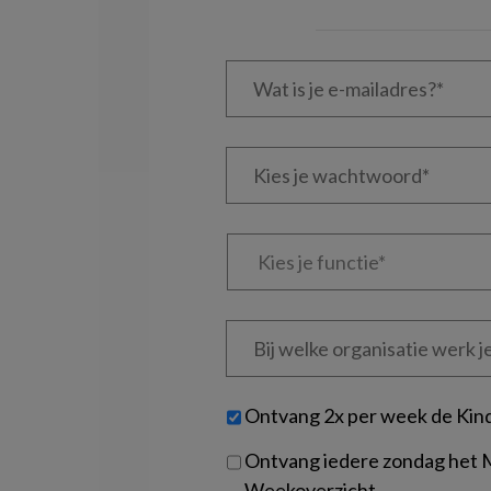
Wat
is
je
e-
Kies
mailadres?
je
*
*
wachtwoord*
*
Kies
je
functie
*
Bij
welke
organisatie
werk
Untitled
Ontvang 2x per week de Kin
je?
Ontvang iedere zondag het
Weekoverzicht