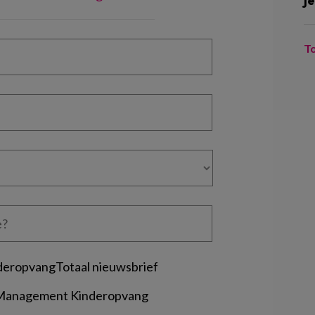
je
T
deropvangTotaal nieuwsbrief
 Management Kinderopvang