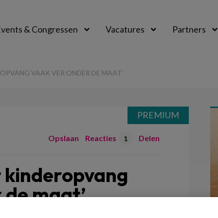
vents & Congressen
Vacatures
Partners
aal
ROPVANG VAAK VER ONDER DE MAAT’
PREMIUM
Opslaan
Reacties
Delen
1
t kinderopvang
r de maat’