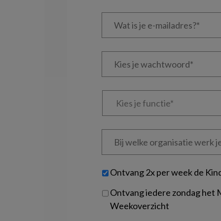
Wat
is
je
e-
Kies
mailadres?
je
*
*
wachtwoord*
*
Kies
je
functie
*
Bij
welke
organisatie
werk
Untitled
Ontvang 2x per week de Kin
je?
Ontvang iedere zondag het
Weekoverzicht