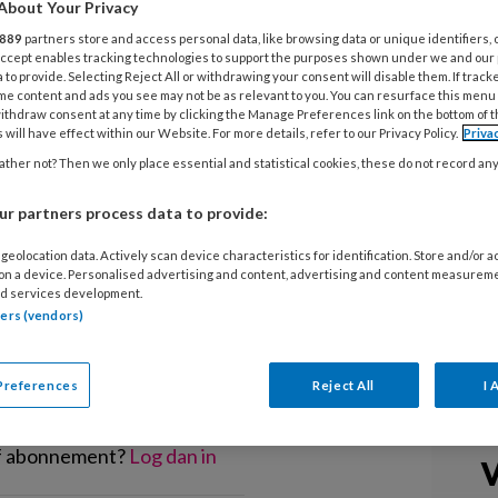
About Your Privacy
ropvang is vaak ver onder de maat.
889
partners store and access personal data, like browsing data or unique identifiers, 
 concentratie van koolstofdioxide
 Accept enables tracking technologies to support the purposes shown under we and our
rzoek van de Technische Universiteit
 to provide. Selecting Reject All or withdrawing your consent will disable them. If track
me content and ads you see may not be as relevant to you. You can resurface this menu
ot een verminderde ontwikkeling van
ithdraw consent at any time by clicking the Manage Preferences link on the bottom of 
 will have effect within our Website. For more details, refer to our Privacy Policy.
Priva
ther not? Then we only place essential and statistical cookies, these do not record an
r partners process data to provide:
geolocation data. Actively scan device characteristics for identification. Store and/or 
 on a device. Personalised advertising and content, advertising and content measurem
d services development.
EGISTREREN
tners (vendors)
t artikel lezen?
Preferences
Reject All
I 
en lees 2 artikelen gratis per maand
of abonnement?
Log dan in
V