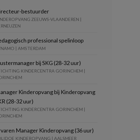
irecteur-bestuurder
INDEROPVANG ZEEUWS-VLAANDEREN |
ERNEUZEN
edagogisch professional spelinloop
YNAMO | AMSTERDAM
lustermanager bij SKG (28-32 uur)
TICHTING KINDERCENTRA GORINCHEM |
ORINCHEM
anager Kinderopvang bij Kinderopvang
KR (28-32 uur)
TICHTING KINDERCENTRA GORINCHEM |
ORINCHEM
rvaren Manager Kinderopvang (36 uur)
OLIDOE KINDEROPVANG | AALSMEER