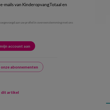
 e-mails van KinderopvangTotaal en
oegevoegd aan uw profiel in overeenstemming met ons
er onze abonnementen
 dit artikel