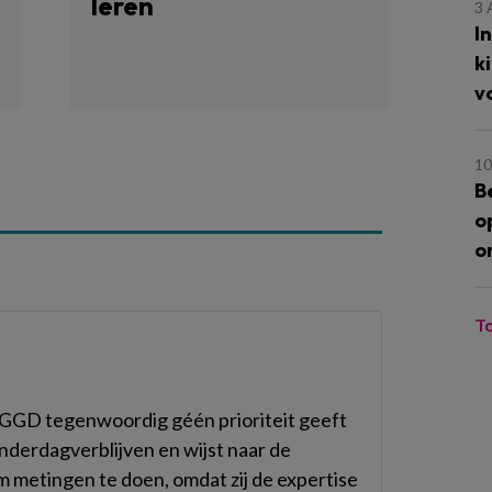
leren
3
I
k
v
10
B
o
o
T
GGD tegenwoordig géén prioriteit geeft
inderdagverblijven en wijst naar de
 metingen te doen, omdat zij de expertise