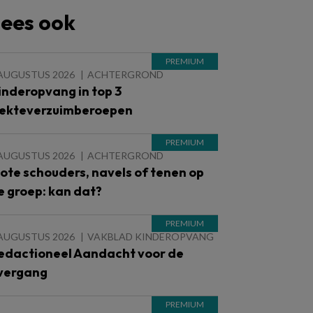
ees ook
 AUGUSTUS 2026
ACHTERGROND
inderopvang in top 3
iekteverzuimberoepen
 AUGUSTUS 2026
ACHTERGROND
lote schouders, navels of tenen op
e groep: kan dat?
 AUGUSTUS 2026
VAKBLAD KINDEROPVANG
edactioneel Aandacht voor de
vergang