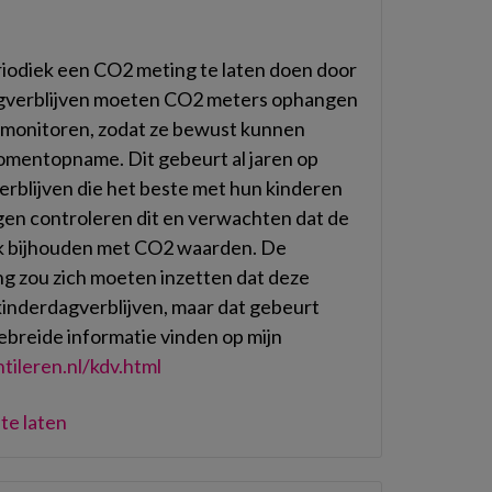
riodiek een CO2 meting te laten doen door
gverblijven moeten CO2 meters ophangen
 monitoren, zodat ze bewust kunnen
momentopname. Dit gebeurt al jaren op
erblijven die het beste met hun kinderen
gen controleren dit en verwachten dat de
ek bijhouden met CO2 waarden. De
 zou zich moeten inzetten dat deze
 kinderdagverblijven, maar dat gebeurt
ebreide informatie vinden op mijn
ileren.nl/kdv.html
te laten