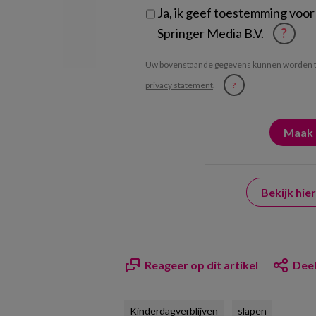
Ja, ik geef toestemming voor
Springer Media B.V.
?
Uw bovenstaande gegevens kunnen worden t
privacy statement
.
?
Bekijk hi
Reageer op dit artikel
Deel
Kinderdagverblijven
slapen