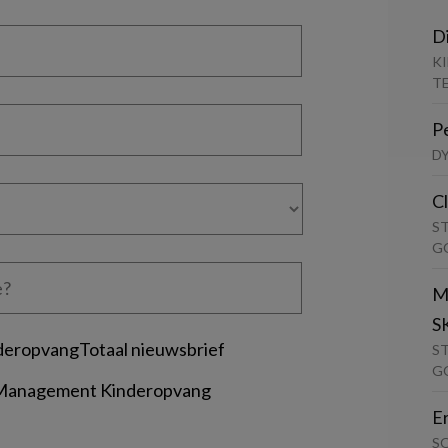
D
K
T
P
D
C
S
G
M
S
deropvangTotaal nieuwsbrief
S
G
 Management Kinderopvang
E
S