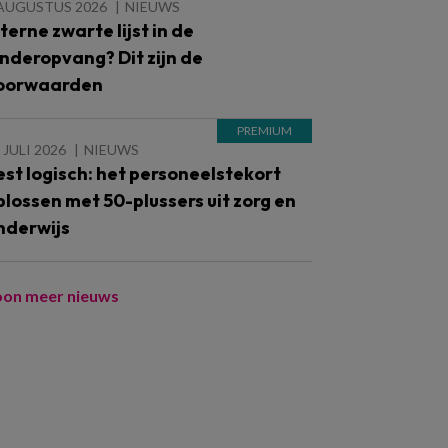
 AUGUSTUS 2026
NIEUWS
nterne zwarte lijst in de
inderopvang? Dit zijn de
oorwaarden
 JULI 2026
NIEUWS
est logisch: het personeelstekort
plossen met 50-plussers uit zorg en
nderwijs
oon meer nieuws