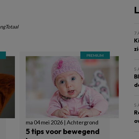
L
ngTotaal
7
K
z
5
B
d
5
R
o
ma 04 mei 2026 | Achtergrond
5 tips voor bewegend