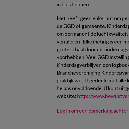
in huis hebben.
Het heeft geen enkel nut om pe
de GGD of gemeente. Kinderda
om permanent de luchtkwaliteit
ventileren! Elke meting is een 
grote schaal door de kinderdagv
voorhebben. Veel GGD instellin
kinderdagverblijven een logbo
Branchevereniging Kinderopvang
praktijk wordt gedeeld met alle
helaas onvoldoende. U kunt uitg
website:
http://www.bewustvent
Log in om een opmerking achter 