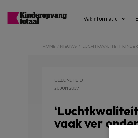
Vakinformatie
E
Kinderopvangtot
HOME
NIEUWS
‘LUCHTKWALITEIT KINDE
GEZONDHEID
20 JUN 2019
‘Luchtkwalitei
vaak ver onde