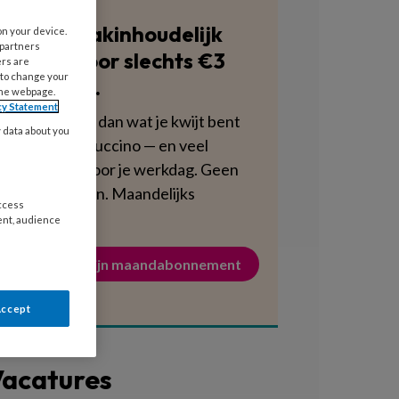
Blijf vakinhoudelijk
on your device.
 partners
scherp voor slechts €3
ers are
 to change your
per week.
the webpage.
cy Statement
Dat is minder dan wat je kwijt bent
y data about you
aan een cappuccino — en veel
voedzamer voor je werkdag. Geen
verplichtingen. Maandelijks
access
opzegbaar.
ent, audience
Activeer mijn maandabonnement
Accept
acatures