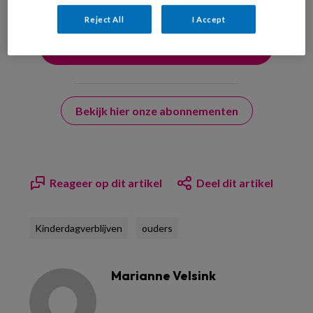
Reject All
I Accept
Bekijk hier onze abonnementen
Reageer op dit artikel
Deel dit artikel
Kinderdagverblijven
ouders
Marianne Velsink