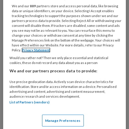
Bij
We and our
889
partners store and access personal data, like browsing
welke
data or unique identifiers, on your device. Selecting I Accept enables
organisatie
tracking technologies to support the purposes shown under we and our
partners process data to provide. Selecting Reject All or withdrawing your
werk
Untitled
consent will disable them. If trackers are disabled, some content and ads
Ontvang 2x per week de
je?
you see may not be as relevant to you. You can resurface this menu to
KinderopvangTotaal nieuwsbrief
change your choices or withdraw consent at any time by clicking the
Manage Preferences link on the bottom of the webpage. Your choices will
have effect within our Website. For more details, refer to our Privacy
Ontvang iedere zondag het
Policy.
Privacy Statement
Management Kinderopvang
Would you rather not? Then we only place essential and statistical
cookies, these do not record any data about you as a person
Weekoverzicht
We and our partners process data to provide:
Ja, ik geef toestemming voor e-mails
Use precise geolocation data. Actively scan device characteristics for
van KinderopvangTotaal en
identification. Store and/or access information on a device. Personalised
advertising and content, advertising and content measurement,
Springer Media B.V.
?
audience research and services development.
List of Partners (vendors)
Uw bovenstaande gegevens kunnen worden toegevoegd aan
uw profiel in overeenstemming met ons
privacy statement
.
Manage Preferences
?