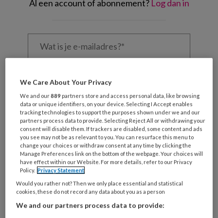
Al een account of abonnement?
Log dan in
Wat
is
je
e-
Kies
mailadres?
je
We Care About Your Privacy
*
*
wachtwoord*
*
We and our
889
partners store and access personal data, like browsing
data or unique identifiers, on your device. Selecting I Accept enables
Kies
tracking technologies to support the purposes shown under we and our
je
partners process data to provide. Selecting Reject All or withdrawing your
consent will disable them. If trackers are disabled, some content and ads
functie
*
you see may not be as relevant to you. You can resurface this menu to
change your choices or withdraw consent at any time by clicking the
Bij
Manage Preferences link on the bottom of the webpage. Your choices will
welke
have effect within our Website. For more details, refer to our Privacy
organisatie
Policy.
Privacy Statement
werk
Would you rather not? Then we only place essential and statistical
Untitled
Ontvang 2x per week de
je?
cookies, these do not record any data about you as a person
KinderopvangTotaal nieuwsbrief
We and our partners process data to provide: