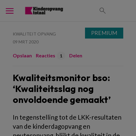
PREMIUM
KWALITEIT OPVANG
09 MRT 2020
Opslaan
Reacties
Delen
1
Kwaliteitsmonitor bso:
‘Kwaliteitsslag nog
onvoldoende gemaakt’
In tegenstelling tot de LKK-resultaten
van de kinderdagopvang en
peuteropvang, blijkt de kwaliteit in de