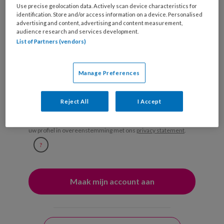
Use precise geolocation data. Actively scan device characteristics for
Ontvang iedere zondag het
identification. Store and/or access information on a device. Personalised
Management Kinderopvang
advertising and content, advertising and content measurement,
audience research and services development.
Weekoverzicht
List of Partners (vendors)
Ja, ik geef toestemming voor e-mails
Manage Preferences
van KinderopvangTotaal en
Springer Media B.V.
?
Reject All
I Accept
Uw bovenstaande gegevens kunnen worden toegevoegd aan
uw profiel in overeenstemming met ons
privacy statement
.
?