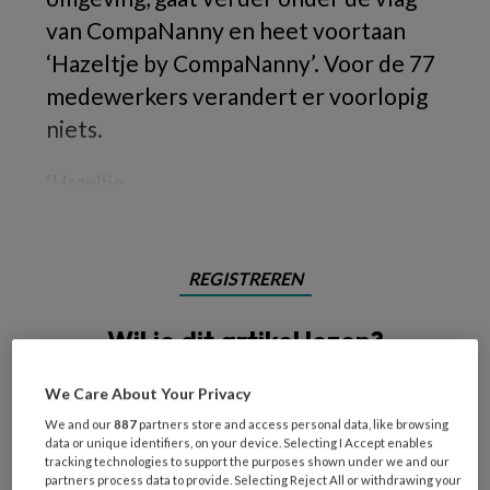
van CompaNanny en heet voortaan
‘Hazeltje by CompaNanny’. Voor de 77
medewerkers verandert er voorlopig
niets.
‘Hazeltje
REGISTREREN
Wil je dit artikel lezen?
Maak gratis een account aan en lees 2
We Care About Your Privacy
artikelen gratis per maand
We and our
887
partners store and access personal data, like browsing
data or unique identifiers, on your device. Selecting I Accept enables
Al een account of abonnement?
Log dan in
tracking technologies to support the purposes shown under we and our
partners process data to provide. Selecting Reject All or withdrawing your