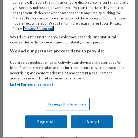
consent will disable them. If trackers are disabled, some content and ads
you see may not be as relevant to you. You can resurface this menu to
Wat
change your choices or withdraw consent at any time by clicking the
is
Manage Preferences link on the bottom of the webpage. Your choices will
have effect within our Website. For more details, refer to our Privacy
je
Policy.
Privacy Statement
e-
Kies
Would you rather not? Then we only place essential and statistical
mailadres?
je
cookies, these do not record any data about you as a person
*
*
wachtwoord*
*
We and our partners process data to provide:
Kies
Use precise geolocation data. Actively scan device characteristics for
je
identification. Store and/or access information on a device. Personalised
advertising and content, advertising and content measurement,
functie
*
audience research and services development.
Bij
List of Partners (vendors)
welke
organisatie
Manage Preferences
werk
Untitled
Ontvang 2x per week de
je?
KinderopvangTotaal nieuwsbrief
Reject All
I Accept
Ontvang iedere zondag het