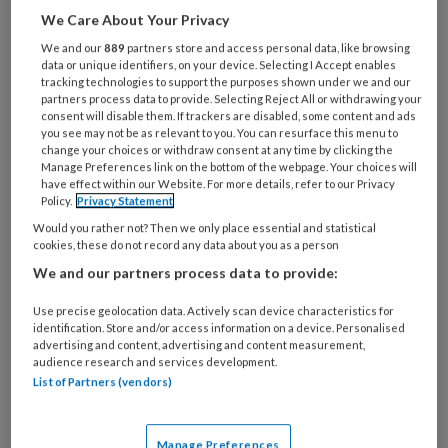
We Care About Your Privacy
Al een account of abonnement?
Log dan in
We and our
889
partners store and access personal data, like browsing
data or unique identifiers, on your device. Selecting I Accept enables
tracking technologies to support the purposes shown under we and our
Wat
partners process data to provide. Selecting Reject All or withdrawing your
consent will disable them. If trackers are disabled, some content and ads
is
you see may not be as relevant to you. You can resurface this menu to
je
change your choices or withdraw consent at any time by clicking the
e-
Manage Preferences link on the bottom of the webpage. Your choices will
Kies
have effect within our Website. For more details, refer to our Privacy
mailadres?
je
Policy.
Privacy Statement
*
*
wachtwoord*
*
Would you rather not? Then we only place essential and statistical
cookies, these do not record any data about you as a person
Kies
We and our partners process data to provide:
je
functie
*
Use precise geolocation data. Actively scan device characteristics for
identification. Store and/or access information on a device. Personalised
Bij
advertising and content, advertising and content measurement,
welke
audience research and services development.
organisatie
List of Partners (vendors)
werk
Untitled
Ontvang 2x per week de
je?
Manage Preferences