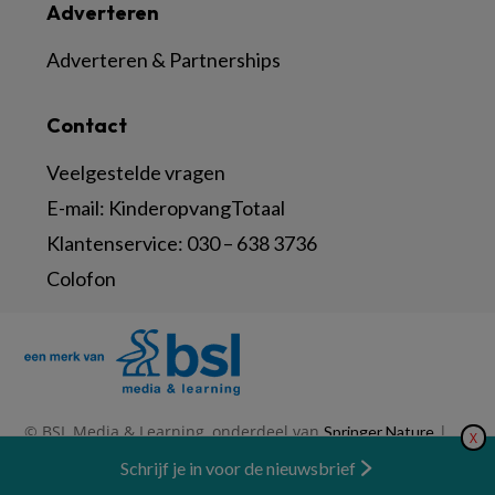
Adverteren
Adverteren & Partnerships
Contact
Veelgestelde vragen
E-mail:
KinderopvangTotaal
Klantenservice:
030 – 638 3736
Colofon
© BSL Media & Learning, onderdeel van
|
Springer Nature
X
|
|
Privacy Statement
Disclaimer
Voorwaarden
Nieuwsbrief
Schrijf je in voor de nieuwsbrief
Abonneren