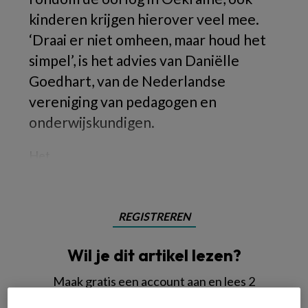
kinderen krijgen hierover veel mee.
‘Draai er niet omheen, maar houd het
simpel’, is het advies van Daniëlle
Goedhart, van de Nederlandse
vereniging van pedagogen en
onderwijskundigen.
Het
REGISTREREN
Wil je dit artikel lezen?
Maak gratis een account aan en lees 2
artikelen gratis per maand