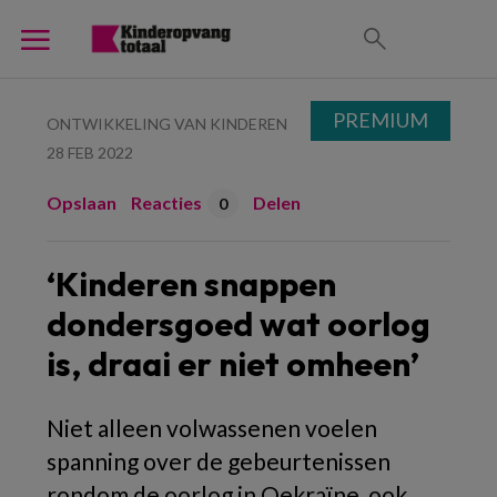
PREMIUM
ONTWIKKELING VAN KINDEREN
28 FEB 2022
Opslaan
Reacties
Delen
0
‘Kinderen snappen
dondersgoed wat oorlog
is, draai er niet omheen’
Niet alleen volwassenen voelen
spanning over de gebeurtenissen
rondom de oorlog in Oekraïne, ook