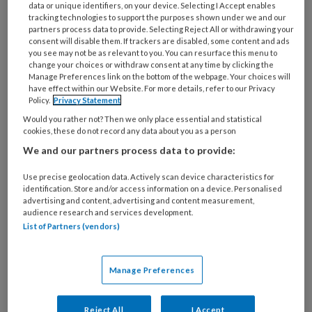
data or unique identifiers, on your device. Selecting I Accept enables
organisatie
tracking technologies to support the purposes shown under we and our
werk
partners process data to provide. Selecting Reject All or withdrawing your
Untitled
Ontvang 2x per week de
consent will disable them. If trackers are disabled, some content and ads
je?
you see may not be as relevant to you. You can resurface this menu to
KinderopvangTotaal nieuwsbrief
change your choices or withdraw consent at any time by clicking the
Manage Preferences link on the bottom of the webpage. Your choices will
have effect within our Website. For more details, refer to our Privacy
Ontvang iedere zondag het
Policy.
Privacy Statement
Management Kinderopvang
Would you rather not? Then we only place essential and statistical
Weekoverzicht
cookies, these do not record any data about you as a person
We and our partners process data to provide:
Ja, ik geef toestemming voor e-mails
Use precise geolocation data. Actively scan device characteristics for
van KinderopvangTotaal en
identification. Store and/or access information on a device. Personalised
advertising and content, advertising and content measurement,
Springer Media B.V.
?
audience research and services development.
List of Partners (vendors)
Uw bovenstaande gegevens kunnen worden toegevoegd aan
uw profiel in overeenstemming met ons
privacy statement
.
Manage Preferences
?
Reject All
I Accept