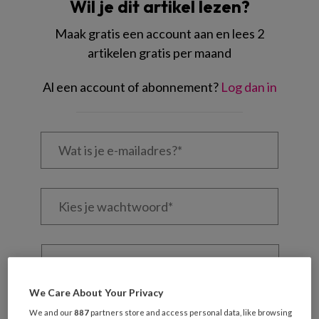
Wil je dit artikel lezen?
Maak gratis een account aan en lees 2
artikelen gratis per maand
Al een account of abonnement?
Log dan in
Wat
is
je
e-
Kies
mailadres?
je
*
*
wachtwoord*
*
Kies
je
functie
*
We Care About Your Privacy
Bij
We and our
887
partners store and access personal data, like browsing
welke