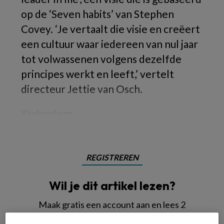
op de ‘Seven habits’ van Stephen
Covey. ‘Je vertaalt die visie en creëert
een cultuur waar iedereen van nul jaar
tot volwassenen volgens dezelfde
principes werkt en leeft,’ vertelt
directeur Jettie van Osch.
Kindcentrum
REGISTREREN
Wil je dit artikel lezen?
Maak gratis een account aan en lees 2
artikelen gratis per maand