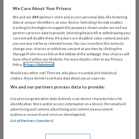
We Care About Your Privacy
Al een account of abonnement?
Log dan in
We and our
889
partners store and access personal data, like browsing
data or unique identifiers, on your device. Selecting I Accept enables
tracking technologies to support the purposes shown under we and our
Wat
partners process data to provide. Selecting Reject All or withdrawing your
is
consent will disable them. If trackers are disabled, some content and ads
je
you see may not be as relevant to you. You can resurface this menu to
change your choices or withdraw consent at any time by clicking the
e-
Kies
Manage Preferences link on the bottom of the webpage. Your choices will
mailadres?
have effect within our Website. For more details, refer to our Privacy
je
Policy.
Privacy Statement
*
*
wachtwoord*
*
Would you rather not? Then we only place essential and statistical
cookies, these do not record any data about you as a person
Kies
je
We and our partners process data to provide:
functie
*
Use precise geolocation data. Actively scan device characteristics for
Bij
identification. Store and/or access information on a device. Personalised
advertising and content, advertising and content measurement,
welke
audience research and services development.
organisatie
List of Partners (vendors)
werk
Untitled
Ontvang 2x per week de
je?