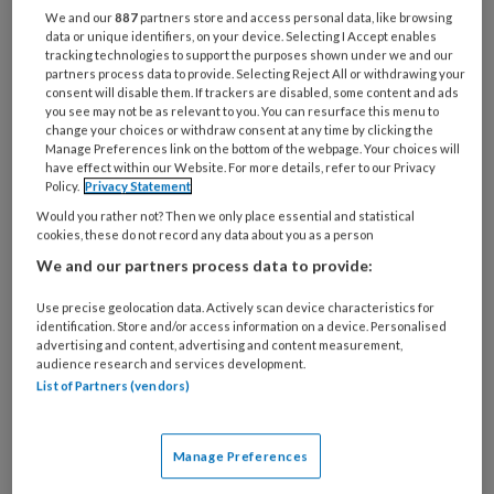
Bij
We and our
887
partners store and access personal data, like browsing
welke
data or unique identifiers, on your device. Selecting I Accept enables
tracking technologies to support the purposes shown under we and our
organisatie
partners process data to provide. Selecting Reject All or withdrawing your
werk
consent will disable them. If trackers are disabled, some content and ads
Untitled
Ontvang 2x per week de
je?
you see may not be as relevant to you. You can resurface this menu to
change your choices or withdraw consent at any time by clicking the
KinderopvangTotaal nieuwsbrief
Manage Preferences link on the bottom of the webpage. Your choices will
have effect within our Website. For more details, refer to our Privacy
Ontvang iedere zondag het
Policy.
Privacy Statement
Management Kinderopvang
Would you rather not? Then we only place essential and statistical
cookies, these do not record any data about you as a person
Weekoverzicht
We and our partners process data to provide:
Ja, ik geef toestemming voor e-mails
Use precise geolocation data. Actively scan device characteristics for
identification. Store and/or access information on a device. Personalised
van KinderopvangTotaal en
advertising and content, advertising and content measurement,
Springer Media B.V.
?
audience research and services development.
List of Partners (vendors)
Uw bovenstaande gegevens kunnen worden toegevoegd aan
uw profiel in overeenstemming met ons
privacy statement
.
Manage Preferences
?