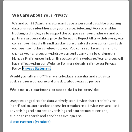
Al een account of abonnement?
Log dan in
We Care About Your Privacy
We and our
887
partners store and access personal data, like browsing
Wat
data or unique identifiers, on your device. Selecting I Accept enables
tracking technologies to support the purposes shown under we and our
is
partners process data to provide. Selecting Reject All or withdrawing your
je
consent will disable them. If trackers are disabled, some content and ads
e-
you see may not be as relevant to you. You can resurface this menu to
Kies
change your choices or withdraw consent at any time by clicking the
mailadres?
je
Manage Preferences link on the bottom of the webpage. Your choices will
*
*
have effect within our Website. For more details, refer to our Privacy
wachtwoord*
*
Policy.
Privacy Statement
Kies
Would you rather not? Then we only place essential and statistical
je
cookies, these do not record any data about you as a person
functie
*
We and our partners process data to provide:
Bij
Use precise geolocation data. Actively scan device characteristics for
welke
identification. Store and/or access information on a device. Personalised
advertising and content, advertising and content measurement,
organisatie
audience research and services development.
werk
Untitled
List of Partners (vendors)
Ontvang 2x per week de
je?