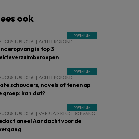
ees ook
 AUGUSTUS 2026
ACHTERGROND
inderopvang in top 3
iekteverzuimberoepen
 AUGUSTUS 2026
ACHTERGROND
lote schouders, navels of tenen op
e groep: kan dat?
 AUGUSTUS 2026
VAKBLAD KINDEROPVANG
edactioneel Aandacht voor de
vergang