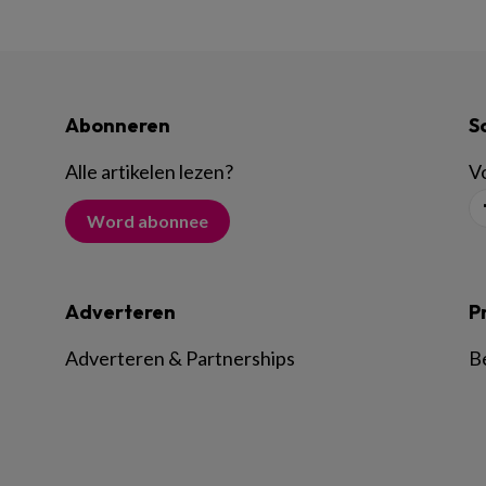
Abonneren
S
Alle artikelen lezen
?
Vo
Word abonnee
Adverteren
P
Adverteren & Partnerships
B