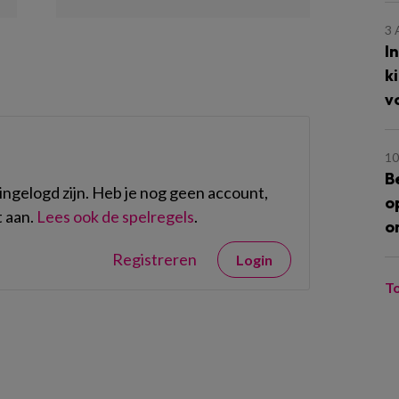
3
I
k
v
10
B
ngelogd zijn. Heb je nog geen account,
o
 aan.
Lees ook de spelregels
.
o
Registreren
Login
T