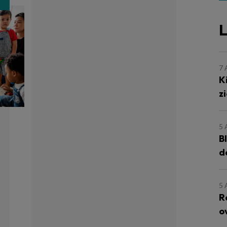
L
7
K
z
5
B
d
5
R
o