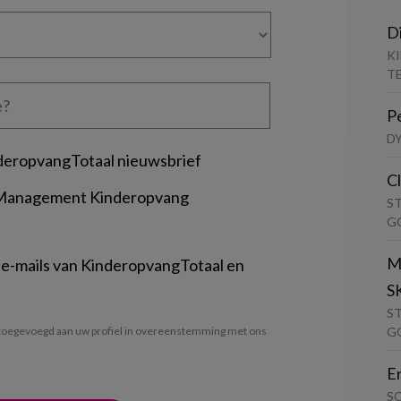
D
K
T
P
D
deropvangTotaal nieuwsbrief
C
 Management Kinderopvang
S
G
M
 e-mails van KinderopvangTotaal en
S
S
G
oegevoegd aan uw profiel in overeenstemming met ons
E
S