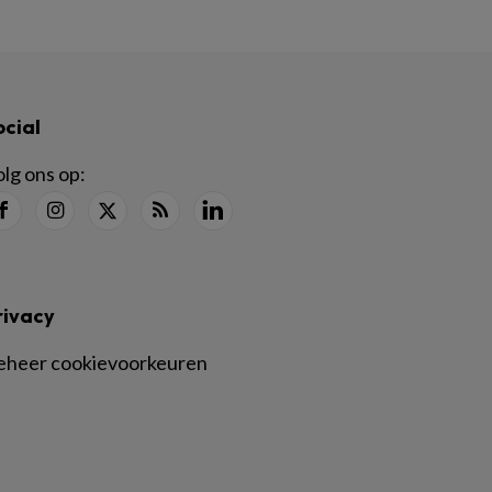
ocial
lg ons op:
rivacy
eheer cookievoorkeuren