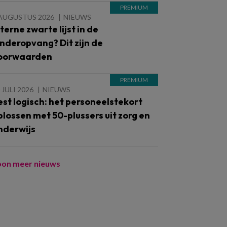
 AUGUSTUS 2026
NIEUWS
nterne zwarte lijst in de
inderopvang? Dit zijn de
oorwaarden
 JULI 2026
NIEUWS
est logisch: het personeelstekort
plossen met 50-plussers uit zorg en
nderwijs
oon meer nieuws