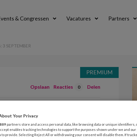
vents & Congressen
Vacatures
Partners
aal
: 3 SEPTEMBER
PREMIUM
Opslaan
Reacties
Delen
0
é Hamming: 3
About Your Privacy
889
partners store and access personal data, like browsing data or unique identifiers, 
 Accept enables tracking technologies to support the purposes shown under we and our
 to provide. Selecting Reject All or withdrawing your consent will disable them. If track