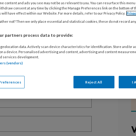
me content and ads you see may not be as relevant to you. You can resurface this menu
ithdraw consent at any time by clicking the Manage Preferences link on the bottom of 
 will have effect within our Website. For more details, refer to our Privacy Policy.
Priva
ther not? Then we only place essential and statistical cookies, these do not record an
EGISTREREN
r partners process data to provide:
t artikel lezen?
geolocation data. Actively scan device characteristics for identification. Store and/or 
 on a device. Personalised advertising and content, advertising and content measurem
en lees 2 artikelen gratis per maand
d services development.
tners (vendors)
of abonnement?
Log dan in
Preferences
Reject All
I 
V