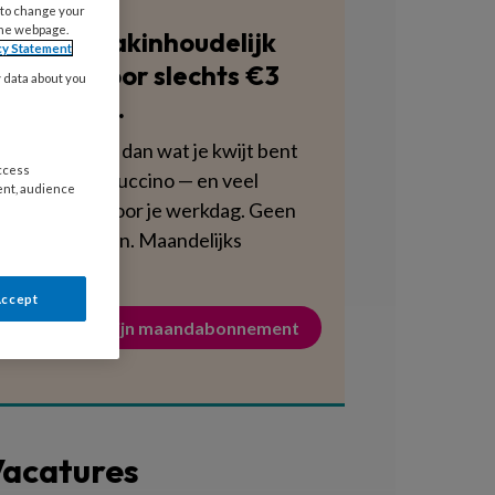
 to change your
the webpage.
Blijf vakinhoudelijk
cy Statement
scherp voor slechts €3
y data about you
per week.
Dat is minder dan wat je kwijt bent
access
aan een cappuccino — en veel
ent, audience
voedzamer voor je werkdag. Geen
verplichtingen. Maandelijks
opzegbaar.
Accept
Activeer mijn maandabonnement
acatures