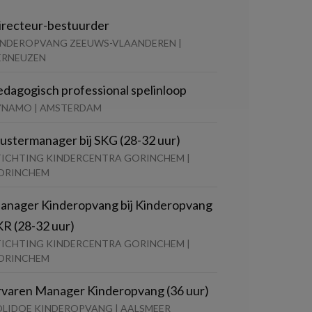
irecteur-bestuurder
INDEROPVANG ZEEUWS-VLAANDEREN |
ERNEUZEN
edagogisch professional spelinloop
YNAMO | AMSTERDAM
lustermanager bij SKG (28-32 uur)
TICHTING KINDERCENTRA GORINCHEM |
ORINCHEM
anager Kinderopvang bij Kinderopvang
KR (28-32 uur)
TICHTING KINDERCENTRA GORINCHEM |
ORINCHEM
rvaren Manager Kinderopvang (36 uur)
OLIDOE KINDEROPVANG | AALSMEER