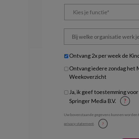
Kies
je
functie
*
Bij
welke
organisatie
werk
Untitled
Ontvang 2x per week de Kin
je?
Ontvang iedere zondag het
Weekoverzicht
Ja, ik geef toestemming voor
Springer Media B.V.
?
Uw bovenstaande gegevens kunnen worden t
privacy statement
.
?