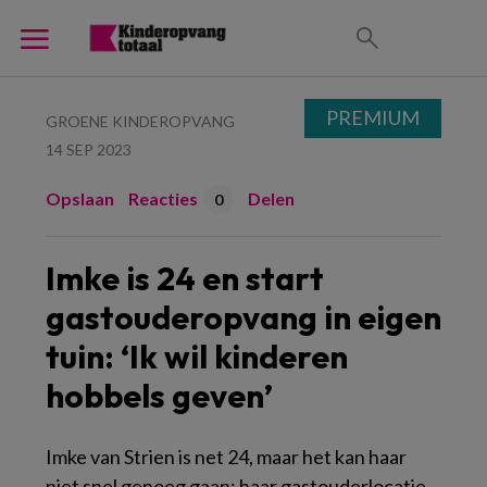
PREMIUM
GROENE KINDEROPVANG
14 SEP 2023
Opslaan
Reacties
Delen
0
Imke is 24 en start
gastouderopvang in eigen
tuin: ‘Ik wil kinderen
hobbels geven’
Imke van Strien is net 24, maar het kan haar
niet snel genoeg gaan: haar gastouderlocatie