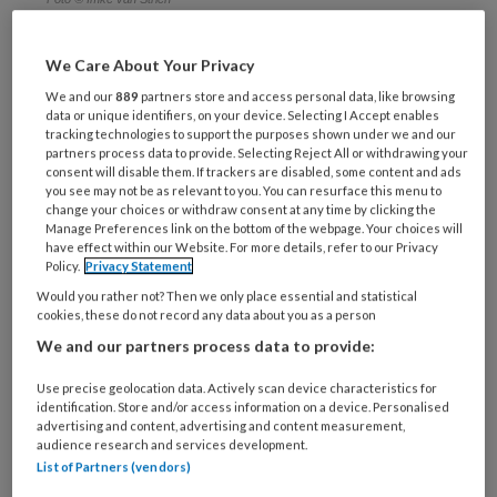
Niet
We Care About Your Privacy
We and our
889
partners store and access personal data, like browsing
data or unique identifiers, on your device. Selecting I Accept enables
tracking technologies to support the purposes shown under we and our
REGISTREREN
partners process data to provide. Selecting Reject All or withdrawing your
consent will disable them. If trackers are disabled, some content and ads
you see may not be as relevant to you. You can resurface this menu to
Wil je dit artikel lezen?
change your choices or withdraw consent at any time by clicking the
Manage Preferences link on the bottom of the webpage. Your choices will
Maak gratis een account aan en lees 2
have effect within our Website. For more details, refer to our Privacy
Policy.
Privacy Statement
artikelen gratis per maand
Would you rather not? Then we only place essential and statistical
cookies, these do not record any data about you as a person
Al een account of abonnement?
Log dan in
We and our partners process data to provide:
Use precise geolocation data. Actively scan device characteristics for
Wat
identification. Store and/or access information on a device. Personalised
is
advertising and content, advertising and content measurement,
je
audience research and services development.
e-
List of Partners (vendors)
Kies
mailadres?