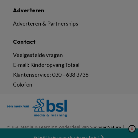
Adverteren
Adverteren & Partnerships
Contact
Veelgestelde vragen
E-mail:
KinderopvangTotaal
Klantenservice:
030 – 638 3736
Colofon
© BSL Media & Learning, onderdeel van
|
Springer Nature
X
|
|
Privacy Statement
Disclaimer
Voorwaarden
Nieuwsbrief
Schrijf je in voor de nieuwsbrief
Abonneren