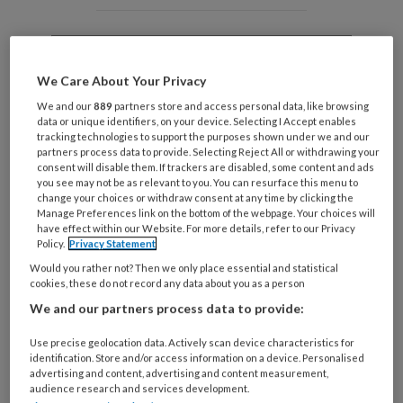
Wat
is
je
We Care About Your Privacy
e-
Kies
We and our
889
partners store and access personal data, like browsing
mailadres?
je
data or unique identifiers, on your device. Selecting I Accept enables
*
*
tracking technologies to support the purposes shown under we and our
wachtwoord*
*
partners process data to provide. Selecting Reject All or withdrawing your
consent will disable them. If trackers are disabled, some content and ads
Kies
you see may not be as relevant to you. You can resurface this menu to
je
change your choices or withdraw consent at any time by clicking the
Manage Preferences link on the bottom of the webpage. Your choices will
functie
*
have effect within our Website. For more details, refer to our Privacy
Bij
Policy.
Privacy Statement
welke
Would you rather not? Then we only place essential and statistical
cookies, these do not record any data about you as a person
organisatie
werk
We and our partners process data to provide:
Untitled
Ontvang 2x per week de
je?
Use precise geolocation data. Actively scan device characteristics for
KinderopvangTotaal nieuwsbrief
identification. Store and/or access information on a device. Personalised
advertising and content, advertising and content measurement,
audience research and services development.
Ontvang iedere zondag het