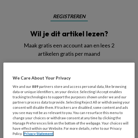
REGISTREREN
Wil je dit artikel lezen?
Maak gratis een account aan en lees 2
artikelen gratis per maand
Al een account of abonnement?
Log dan in
We Care About Your Privacy
Wat
We and our
889
partners store and access personal data, like browsing
data or unique identifiers, on your device. Selecting I Accept enables
is
tracking technologies to support the purposes shown under we and our
je
partners process data to provide. Selecting Reject All or withdrawing your
e-
consent will disable them. If trackers are disabled, some content and ads
Kies
you see may not be as relevant to you. You can resurface this menu to
mailadres?
je
change your choices or withdraw consent at any time by clicking the
*
*
Manage Preferences link on the bottom of the webpage. Your choices will
wachtwoord*
*
have effect within our Website. For more details, refer to our Privacy
Policy.
Privacy Statement
Kies