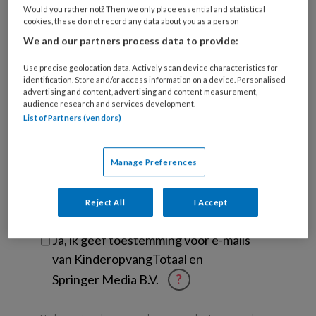
Would you rather not? Then we only place essential and statistical
je
cookies, these do not record any data about you as a person
functie
*
We and our partners process data to provide:
Bij
welke
Use precise geolocation data. Actively scan device characteristics for
identification. Store and/or access information on a device. Personalised
organisatie
advertising and content, advertising and content measurement,
werk
audience research and services development.
Untitled
Ontvang 2x per week de
je?
List of Partners (vendors)
KinderopvangTotaal nieuwsbrief
Manage Preferences
Ontvang iedere zondag het
Management Kinderopvang
Weekoverzicht
Reject All
I Accept
Ja, ik geef toestemming voor e-mails
van KinderopvangTotaal en
Springer Media B.V.
?