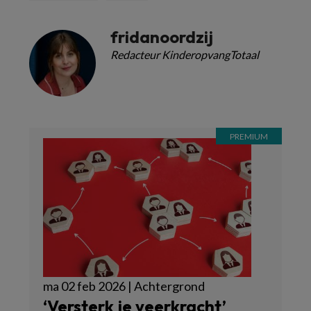
fridanoordzij
Redacteur KinderopvangTotaal
ma 02 feb 2026 | Achtergrond
‘Versterk je veerkracht’