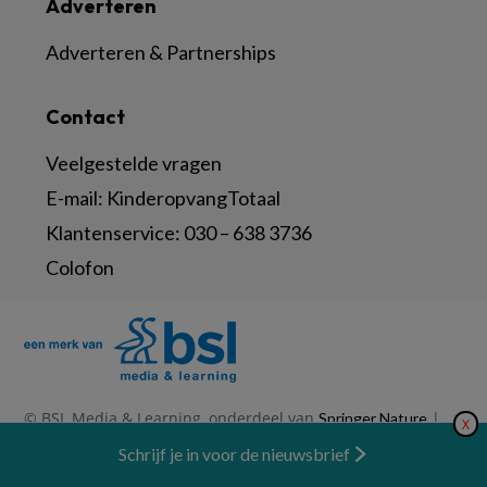
Adverteren
Adverteren & Partnerships
Contact
Veelgestelde vragen
E-mail:
KinderopvangTotaal
Klantenservice:
030 – 638 3736
Colofon
© BSL Media & Learning, onderdeel van
|
Springer Nature
X
|
|
Privacy Statement
Disclaimer
Voorwaarden
Nieuwsbrief
Schrijf je in voor de nieuwsbrief
Abonneren