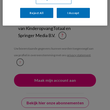
Management Kinderopvang
Weekoverzicht
Reject All
I Accept
Ja, ik geef toestemming voor e-mails
van KinderopvangTotaal en
Springer Media B.V.
?
Uw bovenstaande gegevens kunnen worden toegevoegd aan
uw profiel in overeenstemming met ons
privacy statement
.
?
Bekijk hier onze abonnementen