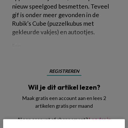
nieuw speelgoed besmetten. Teveel
gif is onder meer gevonden in de
Rubik’s Cube (puzzelkubus met
gekleurde vakjes) en autootjes.
Een
REGISTREREN
Wil je dit artikel lezen?
Maak gratis een account aan en lees 2
artikelen gratis per maand
Al een account of abonnement?
Log dan in