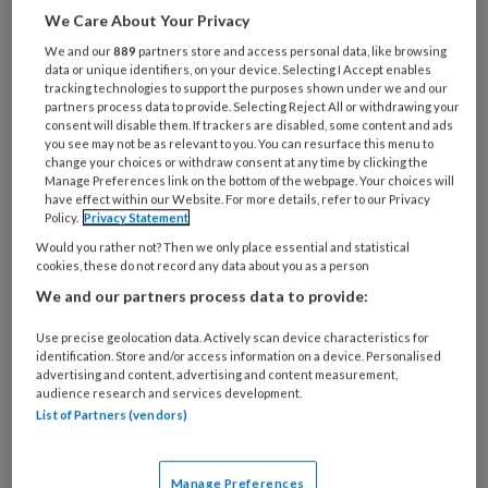
We Care About Your Privacy
Wat
We and our
889
partners store and access personal data, like browsing
is
data or unique identifiers, on your device. Selecting I Accept enables
je
tracking technologies to support the purposes shown under we and our
e-
partners process data to provide. Selecting Reject All or withdrawing your
Kies
consent will disable them. If trackers are disabled, some content and ads
mailadres?
je
you see may not be as relevant to you. You can resurface this menu to
*
*
change your choices or withdraw consent at any time by clicking the
wachtwoord*
*
Manage Preferences link on the bottom of the webpage. Your choices will
have effect within our Website. For more details, refer to our Privacy
Kies
Policy.
Privacy Statement
je
Would you rather not? Then we only place essential and statistical
functie
*
cookies, these do not record any data about you as a person
Bij
We and our partners process data to provide:
welke
Use precise geolocation data. Actively scan device characteristics for
organisatie
identification. Store and/or access information on a device. Personalised
werk
advertising and content, advertising and content measurement,
Untitled
Ontvang 2x per week de
je?
audience research and services development.
KinderopvangTotaal nieuwsbrief
List of Partners (vendors)
Ontvang iedere zondag het
Manage Preferences