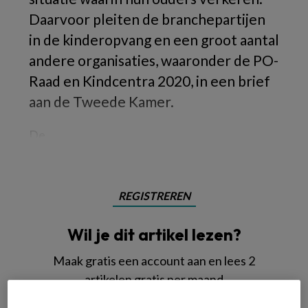
Daarvoor pleiten de branchepartijen
in de kinderopvang en een groot aantal
andere organisaties, waaronder de PO-
Raad en Kindcentra 2020, in een brief
aan de Tweede Kamer.
De
REGISTREREN
Wil je dit artikel lezen?
Maak gratis een account aan en lees 2
artikelen gratis per maand