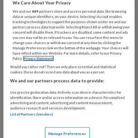
Al een account of abonnement?
Log dan in
We Care About Your Privacy
We and our
889
partners store and access personal data, like browsing
data or unique identifiers, on your device. Selecting I Accept enables
Wat
tracking technologies to support the purposes shown under we and our
is
partners process data to provide. Selecting Reject All or withdrawing your
consent will disable them. If trackers are disabled, some content and ads
je
you see may not be as relevant to you. You can resurface this menu to
e-
change your choices or withdraw consent at any time by clicking the
Kies
mailadres?
Manage Preferences link on the bottom of the webpage. Your choices will
je
have effect within our Website. For more details, refer to our Privacy
*
*
wachtwoord*
*
Policy.
Privacy Statement
Would you rather not? Then we only place essential and statistical
Kies
cookies, these do not record any data about you as a person
je
We and our partners process data to provide:
functie
*
Use precise geolocation data. Actively scan device characteristics for
Bij
identification. Store and/or access information on a device. Personalised
welke
advertising and content, advertising and content measurement,
organisatie
audience research and services development.
werk
List of Partners (vendors)
Untitled
Ontvang 2x per week de
je?
KinderopvangTotaal nieuwsbrief
Manage Preferences