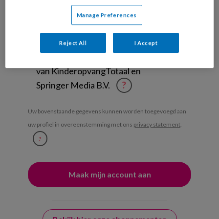
Ontvang iedere zondag het
Manage Preferences
Management Kinderopvang
Weekoverzicht
Reject All
I Accept
Ja, ik geef toestemming voor e-mails
van KinderopvangTotaal en
Springer Media B.V.
?
Uw bovenstaande gegevens kunnen worden toegevoegd aan
uw profiel in overeenstemming met ons
privacy statement
.
?