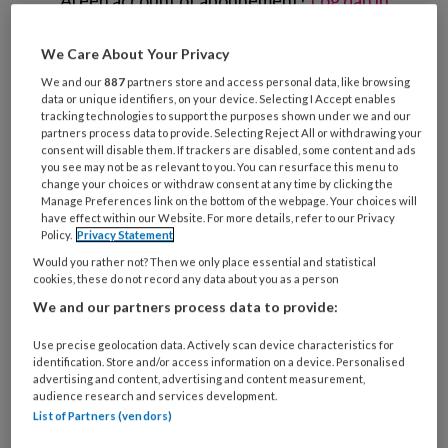
Al een account of abonnement?
Log dan in
We Care About Your Privacy
Wat
is
We and our
887
partners store and access personal data, like browsing
data or unique identifiers, on your device. Selecting I Accept enables
je
tracking technologies to support the purposes shown under we and our
e-
partners process data to provide. Selecting Reject All or withdrawing your
Kies
mailadres?
consent will disable them. If trackers are disabled, some content and ads
je
you see may not be as relevant to you. You can resurface this menu to
*
*
wachtwoord*
*
change your choices or withdraw consent at any time by clicking the
Manage Preferences link on the bottom of the webpage. Your choices will
Kies
have effect within our Website. For more details, refer to our Privacy
Policy.
Privacy Statement
je
Would you rather not? Then we only place essential and statistical
functie
*
cookies, these do not record any data about you as a person
Bij
We and our partners process data to provide:
welke
organisatie
Use precise geolocation data. Actively scan device characteristics for
identification. Store and/or access information on a device. Personalised
werk
Untitled
advertising and content, advertising and content measurement,
Ontvang 2x per week de
je?
audience research and services development.
KinderopvangTotaal nieuwsbrief
List of Partners (vendors)