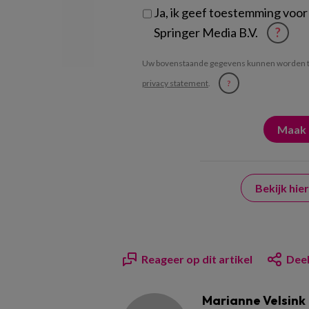
Ja, ik geef toestemming voor
Springer Media B.V.
?
Uw bovenstaande gegevens kunnen worden t
privacy statement
.
?
Bekijk hi
Reageer op dit artikel
Deel
Marianne Velsink