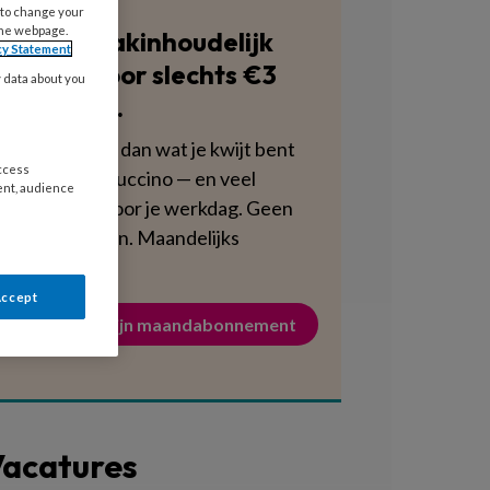
 to change your
the webpage.
Blijf vakinhoudelijk
cy Statement
scherp voor slechts €3
y data about you
per week.
Dat is minder dan wat je kwijt bent
access
aan een cappuccino — en veel
ent, audience
voedzamer voor je werkdag. Geen
verplichtingen. Maandelijks
opzegbaar.
Accept
Activeer mijn maandabonnement
acatures