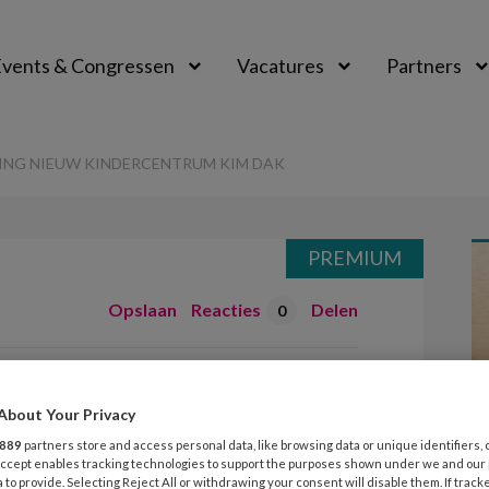
vents & Congressen
Vacatures
Partners
aal
NING NIEUW KINDERCENTRUM KIM DAK
PREMIUM
Opslaan
Reacties
Delen
0
ening nieuw
About Your Privacy
 Kim Dak
889
partners store and access personal data, like browsing data or unique identifiers, 
 Accept enables tracking technologies to support the purposes shown under we and our
 to provide. Selecting Reject All or withdrawing your consent will disable them. If track