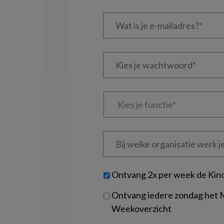
Wat
is
je
e-
Kies
mailadres?
je
*
*
wachtwoord*
*
Kies
je
functie
*
Bij
welke
organisatie
werk
Untitled
Ontvang 2x per week de Kin
je?
Ontvang iedere zondag het
Weekoverzicht