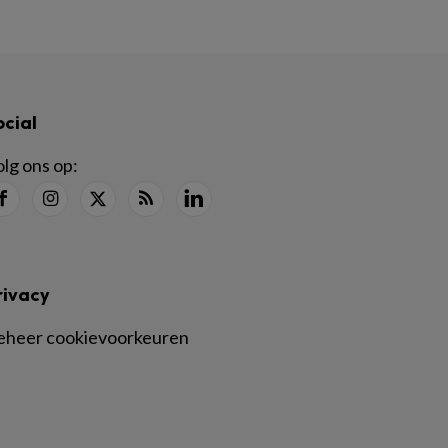
ocial
lg ons op:
rivacy
eheer cookievoorkeuren