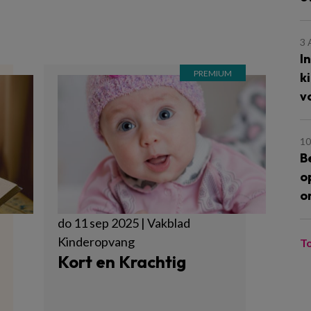
3
I
k
v
10
B
o
o
do 11 sep 2025 | Vakblad
Kinderopvang
T
Kort en Krachtig