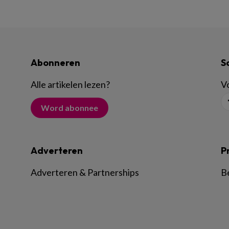
Abonneren
S
Alle artikelen lezen
?
Vo
Word abonnee
Adverteren
P
Adverteren & Partnerships
B