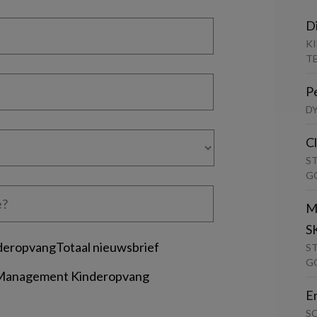
D
K
T
P
D
C
S
G
M
S
deropvangTotaal nieuwsbrief
S
G
 Management Kinderopvang
E
S