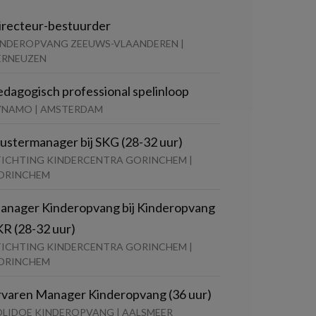
irecteur-bestuurder
INDEROPVANG ZEEUWS-VLAANDEREN |
ERNEUZEN
edagogisch professional spelinloop
YNAMO | AMSTERDAM
lustermanager bij SKG (28-32 uur)
TICHTING KINDERCENTRA GORINCHEM |
ORINCHEM
anager Kinderopvang bij Kinderopvang
KR (28-32 uur)
TICHTING KINDERCENTRA GORINCHEM |
ORINCHEM
rvaren Manager Kinderopvang (36 uur)
OLIDOE KINDEROPVANG | AALSMEER