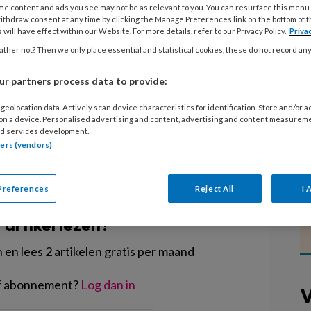
e Dak kindercentra samen met
me content and ads you see may not be as relevant to you. You can resurface this menu
ithdraw consent at any time by clicking the Manage Preferences link on the bottom of 
 peuterspeelzaal ’t Musje feest.
 will have effect within our Website. For more details, refer to our Privacy Policy.
Priva
 Dienstverlening, mevrouw Ingrid
ther not? Then we only place essential and statistical cookies, these do not record an
deze datum op feestelijke wijze de
r partners process data to provide:
geolocation data. Actively scan device characteristics for identification. Store and/or 
 on a device. Personalised advertising and content, advertising and content measurem
d services development.
tners (vendors)
EGISTREREN
Preferences
Reject All
I 
t artikel lezen?
en lees 2 artikelen gratis per maand
of abonnement?
Log dan in
V