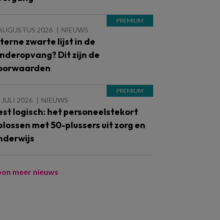
 AUGUSTUS 2026
NIEUWS
nterne zwarte lijst in de
inderopvang? Dit zijn de
oorwaarden
 JULI 2026
NIEUWS
est logisch: het personeelstekort
plossen met 50-plussers uit zorg en
nderwijs
oon meer nieuws