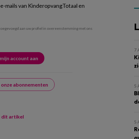
 e-mails van KinderopvangTotaal en
L
oegevoegd aan uw profiel in overeenstemming met ons
7
K
z
er onze abonnementen
5
B
d
 dit artikel
5
R
o