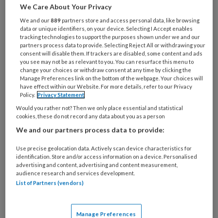
We Care About Your Privacy
je
e-
We and our
889
partners store and access personal data, like browsing
Kies
mailadres?
data or unique identifiers, on your device. Selecting I Accept enables
je
tracking technologies to support the purposes shown under we and our
*
*
wachtwoord*
*
partners process data to provide. Selecting Reject All or withdrawing your
consent will disable them. If trackers are disabled, some content and ads
Kies
you see may not be as relevant to you. You can resurface this menu to
change your choices or withdraw consent at any time by clicking the
je
Manage Preferences link on the bottom of the webpage. Your choices will
functie
*
have effect within our Website. For more details, refer to our Privacy
Policy.
Privacy Statement
Bij
Would you rather not? Then we only place essential and statistical
welke
cookies, these do not record any data about you as a person
organisatie
We and our partners process data to provide:
werk
Untitled
Ontvang 2x per week de
je?
Use precise geolocation data. Actively scan device characteristics for
KinderopvangTotaal nieuwsbrief
identification. Store and/or access information on a device. Personalised
advertising and content, advertising and content measurement,
audience research and services development.
Ontvang iedere zondag het
List of Partners (vendors)
Management Kinderopvang
Weekoverzicht
Manage Preferences