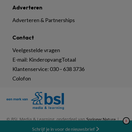
Adverteren
Adverteren & Partnerships
Contact
Veelgestelde vragen
E-mail:
KinderopvangTotaal
Klantenservice:
030 – 638 3736
Colofon
© BSL Media & Learning, onderdeel van
|
Springer Nature
X
|
|
Privacy Statement
Disclaimer
Voorwaarden
Nieuwsbrief
Schrijf je in voor de nieuwsbrief
Abonneren