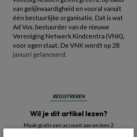
van gelijkwaardigheid en vooral vanuit
één bestuurlijke organisatie. Dat is wat
Ad Vos, bestuurder van de nieuwe
Vereniging Netwerk Kindcentra (VNK),
voor ogen staat. De VNK wordt op 28
januari gelanceerd.
In
REGISTREREN
Wil je dit artikel lezen?
Maak gratis een account aan en lees 2
artikelen gratis per maand