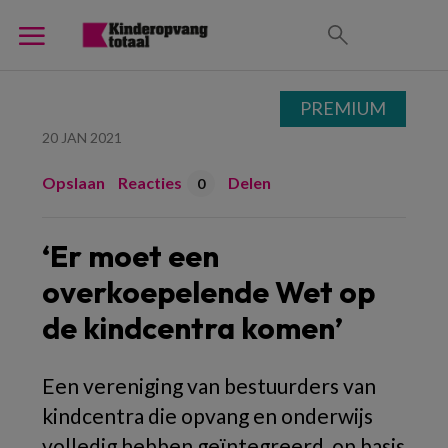
PREMIUM
20 JAN 2021
Opslaan
Reacties
Delen
0
‘Er moet een
overkoepelende Wet op
de kindcentra komen’
Een vereniging van bestuurders van
kindcentra die opvang en onderwijs
volledig hebben geïntegreerd, op basis