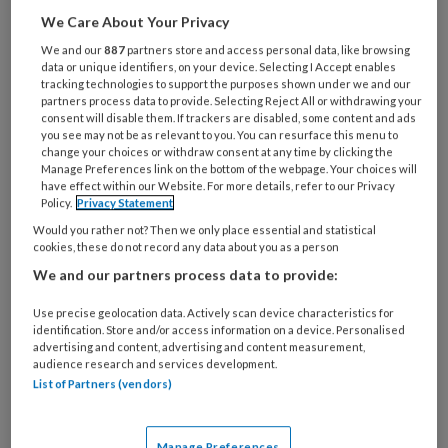
We Care About Your Privacy
Al een account of abonnement?
Log dan in
We and our
887
partners store and access personal data, like browsing
data or unique identifiers, on your device. Selecting I Accept enables
tracking technologies to support the purposes shown under we and our
Wat
partners process data to provide. Selecting Reject All or withdrawing your
is
consent will disable them. If trackers are disabled, some content and ads
you see may not be as relevant to you. You can resurface this menu to
je
change your choices or withdraw consent at any time by clicking the
e-
Manage Preferences link on the bottom of the webpage. Your choices will
Kies
mailadres?
have effect within our Website. For more details, refer to our Privacy
je
Policy.
Privacy Statement
*
*
wachtwoord*
*
Would you rather not? Then we only place essential and statistical
cookies, these do not record any data about you as a person
Kies
We and our partners process data to provide:
je
functie
*
Use precise geolocation data. Actively scan device characteristics for
identification. Store and/or access information on a device. Personalised
Bij
advertising and content, advertising and content measurement,
welke
audience research and services development.
organisatie
List of Partners (vendors)
werk
Untitled
Ontvang 2x per week de
je?
Manage Preferences