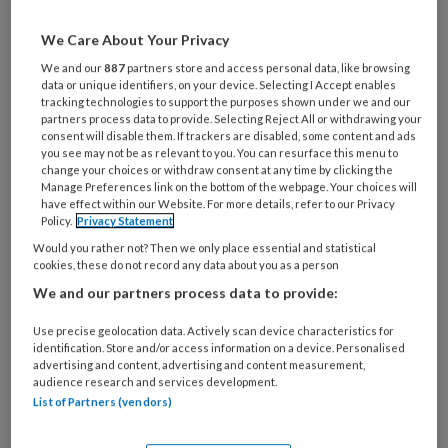
Al een account of abonnement?
Log dan in
We Care About Your Privacy
Wat
We and our
887
partners store and access personal data, like browsing
data or unique identifiers, on your device. Selecting I Accept enables
is
tracking technologies to support the purposes shown under we and our
je
partners process data to provide. Selecting Reject All or withdrawing your
e-
consent will disable them. If trackers are disabled, some content and ads
Kies
you see may not be as relevant to you. You can resurface this menu to
mailadres?
je
change your choices or withdraw consent at any time by clicking the
*
*
Manage Preferences link on the bottom of the webpage. Your choices will
wachtwoord*
*
have effect within our Website. For more details, refer to our Privacy
Policy.
Privacy Statement
Kies
je
Would you rather not? Then we only place essential and statistical
cookies, these do not record any data about you as a person
functie
*
We and our partners process data to provide:
Bij
welke
Use precise geolocation data. Actively scan device characteristics for
organisatie
identification. Store and/or access information on a device. Personalised
advertising and content, advertising and content measurement,
werk
Untitled
audience research and services development.
Ontvang 2x per week de
je?
List of Partners (vendors)
KinderopvangTotaal nieuwsbrief