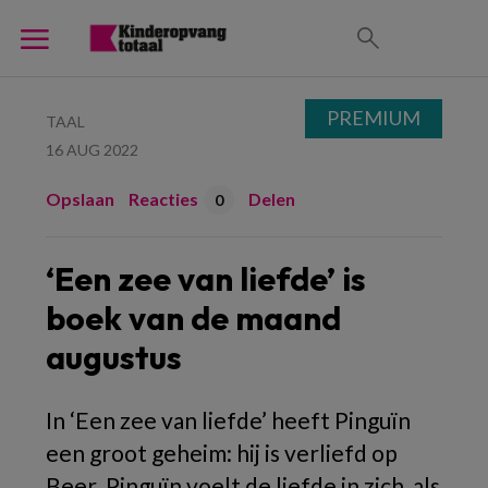
PREMIUM
TAAL
16 AUG 2022
Opslaan
Reacties
Delen
0
‘Een zee van liefde’ is
boek van de maand
augustus
In ‘Een zee van liefde’ heeft Pinguïn
een groot geheim: hij is verliefd op
Beer. Pinguïn voelt de liefde in zich, als