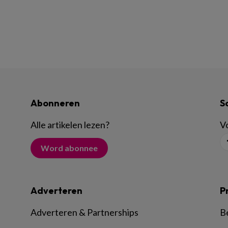
Abonneren
S
Alle artikelen lezen
?
Vo
Word abonnee
Adverteren
P
Adverteren & Partnerships
B