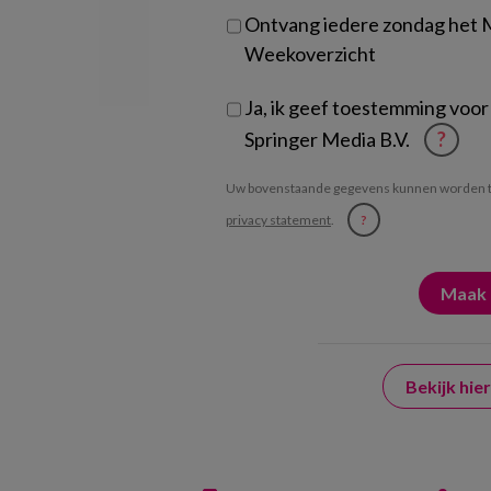
Ontvang iedere zondag het
Weekoverzicht
Ja, ik geef toestemming voor
Springer Media B.V.
?
Uw bovenstaande gegevens kunnen worden t
privacy statement
.
?
Bekijk hi