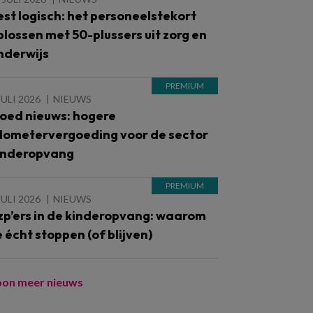
est logisch: het personeelstekort
plossen met 50-plussers uit zorg en
nderwijs
JULI 2026
NIEUWS
oed nieuws: hogere
ilometervergoeding voor de sector
inderopvang
JULI 2026
NIEUWS
zp’ers in de kinderopvang: waarom
e écht stoppen (of blijven)
oon meer nieuws