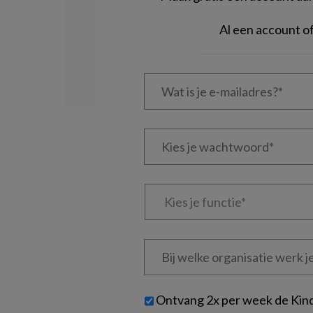
Al een account 
Wat
is
je
e-
Kies
mailadres?
je
*
*
wachtwoord*
*
Kies
je
functie
*
Bij
welke
organisatie
werk
Untitled
Ontvang 2x per week de Kin
je?