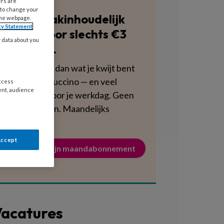
ers are
 to change your
Blijf vakinhoudelijk
the webpage.
cy Statement
scherp voor slechts €3
y data about you
per week.
Dat is minder dan wat je kwijt bent
aan een cappuccino — en veel
access
ent, audience
voedzamer voor je werkdag. Geen
verplichtingen. Maandelijks
opzegbaar.
Accept
Activeer mijn maandabonnement
acatures