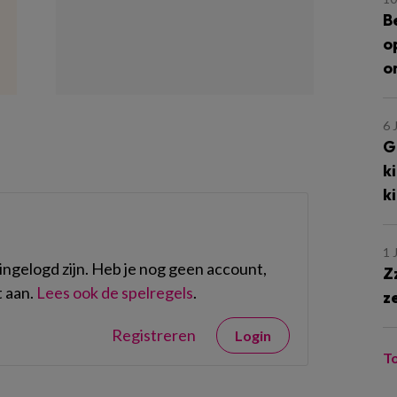
B
o
o
6 
G
k
k
1 
ngelogd zijn. Heb je nog geen account,
Z
 aan.
Lees ook de spelregels
.
z
Registreren
Login
T