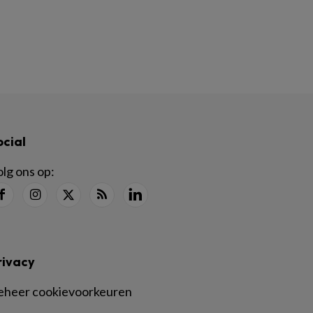
ocial
lg ons op:
rivacy
eheer cookievoorkeuren