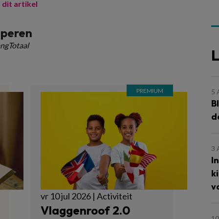
 dit artikel
speren
ngTotaal
L
5
B
d
3
I
k
v
vr 10 jul 2026 | Activiteit
Vlaggenroof 2.0
10