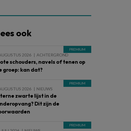
ees ook
 AUGUSTUS 2026
ACHTERGROND
lote schouders, navels of tenen op
e groep: kan dat?
 AUGUSTUS 2026
NIEUWS
nterne zwarte lijst in de
inderopvang? Dit zijn de
oorwaarden
 JULI 2026
NIEUWS