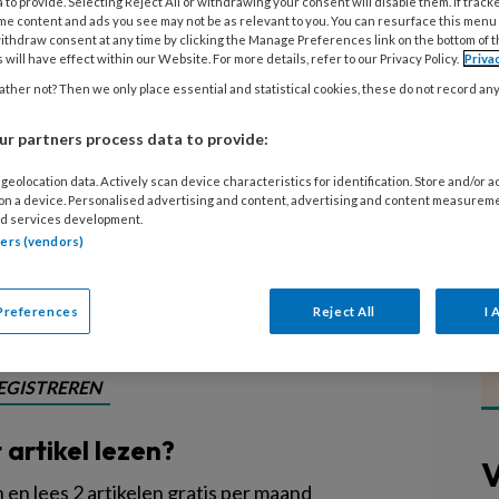
 to provide. Selecting Reject All or withdrawing your consent will disable them. If track
me content and ads you see may not be as relevant to you. You can resurface this menu
ithdraw consent at any time by clicking the Manage Preferences link on the bottom of 
 will have effect within our Website. For more details, refer to our Privacy Policy.
Priva
ther not? Then we only place essential and statistical cookies, these do not record an
Wagenmakers een instituut voor
 zulke begeleiding niet is
r partners process data to provide:
 die het nodig hebben, zat haar niet
geolocation data. Actively scan device characteristics for identification. Store and/or 
en bieden, en besloot: 'Dan word ik
 on a device. Personalised advertising and content, advertising and content measurem
d services development.
tners (vendors)
Preferences
Reject All
I 
EGISTREREN
t artikel lezen?
V
en lees 2 artikelen gratis per maand