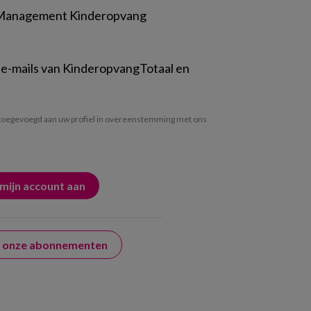
 Management Kinderopvang
 e-mails van KinderopvangTotaal en
oegevoegd aan uw profiel in overeenstemming met ons
er onze abonnementen