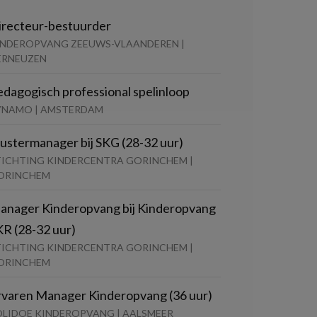
irecteur-bestuurder
INDEROPVANG ZEEUWS-VLAANDEREN |
ERNEUZEN
edagogisch professional spelinloop
YNAMO | AMSTERDAM
lustermanager bij SKG (28-32 uur)
TICHTING KINDERCENTRA GORINCHEM |
ORINCHEM
anager Kinderopvang bij Kinderopvang
KR (28-32 uur)
TICHTING KINDERCENTRA GORINCHEM |
ORINCHEM
rvaren Manager Kinderopvang (36 uur)
OLIDOE KINDEROPVANG | AALSMEER