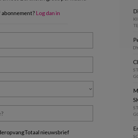
D
of abonnement?
Log dan in
K
T
P
D
C
S
G
M
S
S
G
E
deropvangTotaal nieuwsbrief
S