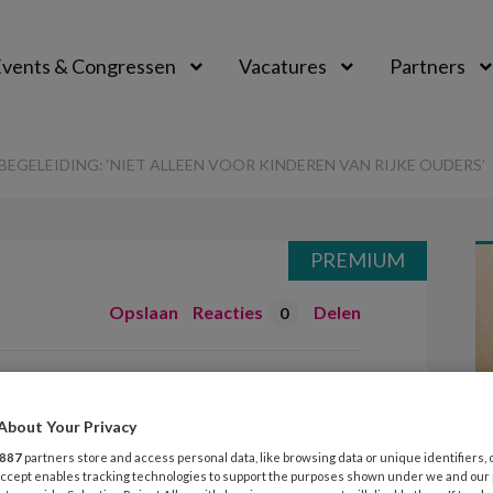
vents & Congressen
Vacatures
Partners
aal
EGELEIDING: ‘NIET ALLEEN VOOR KINDEREN VAN RIJKE OUDERS’
PREMIUM
Opslaan
Reacties
Delen
0
iding: ‘Niet
About Your Privacy
887
partners store and access personal data, like browsing data or unique identifiers, 
deren van rijke
 Accept enables tracking technologies to support the purposes shown under we and our